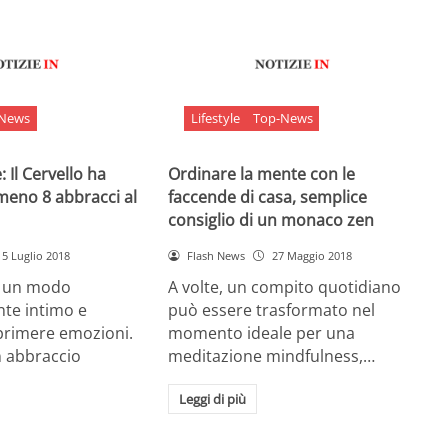
-News
Lifestyle
Top-News
 Il Cervello ha
Ordinare la mente con le
meno 8 abbracci al
faccende di casa, semplice
consiglio di un monaco zen
5 Luglio 2018
Flash News
27 Maggio 2018
è un modo
A volte, un compito quotidiano
nte intimo e
può essere trasformato nel
sprimere emozioni.
momento ideale per una
n abbraccio
meditazione mindfulness,…
Leggi di più