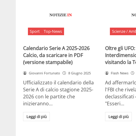
Sport
Top-News
Scienze / Am
Calendario Serie A 2025-2026
Oltre gli UFO:
Calcio, da scaricare in PDF
Interdimensi
(versione stampabile)
visitando la 
Giovanni Fortunato
8 Giugno 2025
Flash News
Ufficializzato il calendario della
Ad affermarl
Serie A di calcio stagione 2025-
l'FBI che rivela
2026 con le partite che
declassificati
inizieranno…
"Esseri…
Leggi di più
Leggi di più