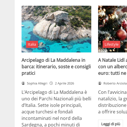
Italia
Lifestyle
Arcipelago di La Maddalena in
A Natale Lidl
barca: itinerario, soste e consigli
con un albero
pratici
euro: tutti n
Sophia Allegri
2 Aprile 2026
Roberto Arciola
L’Arcipelago di La Maddalena è
Con l’avvicin
uno dei Parchi Nazionali più belli
natalizio, la 
d’Italia. Sette isole principali,
distribuzione
acque turchesi e fondali
a offrire solu
incontaminati nel nord della
Leggi di più
Sardegna, a pochi minuti di