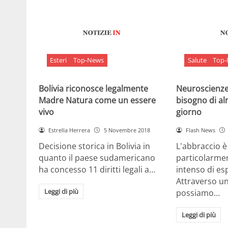
Esteri
Top-News
Salute
Top
Bolivia riconosce legalmente
Neuroscienze:
Madre Natura come un essere
bisogno di al
vivo
giorno
Estrella Herrera
5 Novembre 2018
Flash News
Decisione storica in Bolivia in
L'abbraccio 
quanto il paese sudamericano
particolarme
ha concesso 11 diritti legali a…
intenso di e
Attraverso u
Leggi di più
possiamo…
Leggi di più