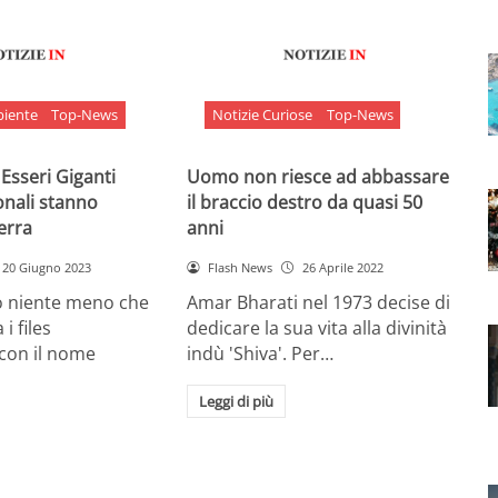
biente
Top-News
Notizie Curiose
Top-News
 Esseri Giganti
Uomo non riesce ad abbassare
onali stanno
il braccio destro da quasi 50
Terra
anni
20 Giugno 2023
Flash News
26 Aprile 2022
o niente meno che
Amar Bharati nel 1973 decise di
 i files
dedicare la sua vita alla divinità
 con il nome
indù 'Shiva'. Per…
Leggi di più