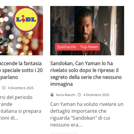
Spettacolo
Top-News
 accende la fantasia
Sandokan, Can Yaman lo ha
 speciale sotto i 20
rivelato solo dopo le riprese: il
e parlano
segreto della serie che nessuno
immagina
4 Dicembre 2025
Ilaria Macchi
4 Dicembre 2025
arsi del periodo
grande
Can Yaman ha voluto rivelare un
 italiana si prepara
dettaglio importante che
zioni di…
riguarda "Sandokan" di cui
nessuno era…