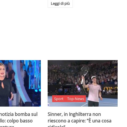
Leggi di più
Sport
Top-News
 notizia bomba sul
Sinner, in Inghilterra non
lo: colpo basso
riescono a capire: ”È una cosa