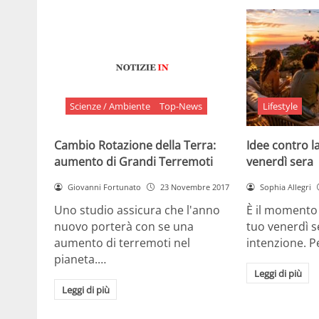
Scienze / Ambiente
Top-News
Lifestyle
Cambio Rotazione della Terra:
Idee contro la
aumento di Grandi Terremoti
venerdì sera
Giovanni Fortunato
23 Novembre 2017
Sophia Allegri
Uno studio assicura che l'anno
È il momento 
nuovo porterà con se una
tuo venerdì s
aumento di terremoti nel
intenzione. 
pianeta.…
Leggi di più
Leggi di più