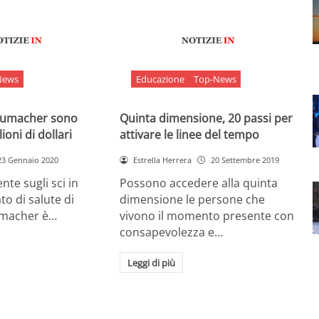
News
Educazione
Top-News
chumacher sono
Quinta dimensione, 20 passi per
ioni di dollari
attivare le linee del tempo
23 Gennaio 2020
Estrella Herrera
20 Settembre 2019
nte sugli sci in
Possono accedere alla quinta
ato di salute di
dimensione le persone che
umacher è…
vivono il momento presente con
consapevolezza e…
Leggi di più