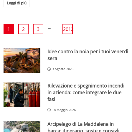
Leggi di più
...
1
2
3
2012
Idee contro la noia per i tuoi venerdì
sera
3 Agosto 2026
Rilevazione e spegnimento incendi
in azienda: come integrare le due
fasi
18 Maggio 2026
Arcipelago di La Maddalena in
barca: itinerario, soste e consigli