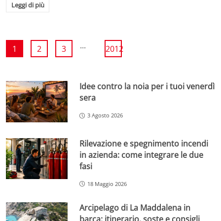
Leggi di più
...
1
2
3
2012
Idee contro la noia per i tuoi venerdì
sera
3 Agosto 2026
Rilevazione e spegnimento incendi
in azienda: come integrare le due
fasi
18 Maggio 2026
Arcipelago di La Maddalena in
barca: itinerario, soste e consigli