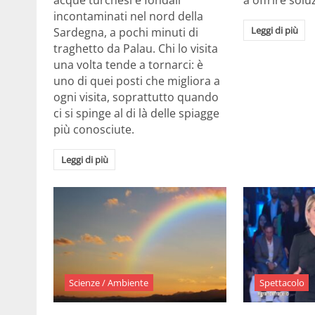
acque turchesi e fondali
a offrire solu
incontaminati nel nord della
Leggi di più
Sardegna, a pochi minuti di
traghetto da Palau. Chi lo visita
una volta tende a tornarci: è
uno di quei posti che migliora a
ogni visita, soprattutto quando
ci si spinge al di là delle spiagge
più conosciute.
Leggi di più
Scienze / Ambiente
Spettacolo