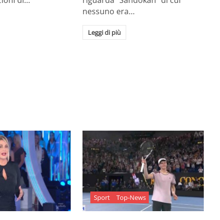
zioni di…
riguarda "Sandokan" di cui
nessuno era…
Leggi di più
Sport
Top-News