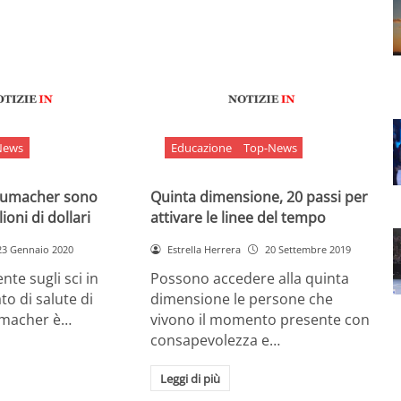
News
Educazione
Top-News
chumacher sono
Quinta dimensione, 20 passi per
ioni di dollari
attivare le linee del tempo
23 Gennaio 2020
Estrella Herrera
20 Settembre 2019
nte sugli sci in
Possono accedere alla quinta
ato di salute di
dimensione le persone che
umacher è…
vivono il momento presente con
consapevolezza e…
Leggi di più