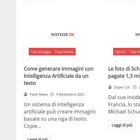
Tecnologia
Top-News
Sport
Top-
Come generare Immagini con
Le foto di S
Intelligenza Artificiale da un
pagate 1,3 mil
testo
Super Car
Flash News
4 Novembre 2021
Dal suo incide
Un sistema di intelligenza
Francia, lo st
artificiale può creare immagini
Michael Sch
basate su una riga di testo.
Leggi di più
Copie…
Leggi di più