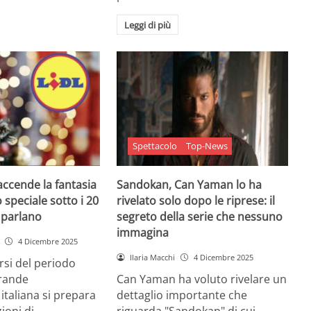
Leggi di più
Spettacolo
Top-News
 accende la fantasia
Sandokan, Can Yaman lo ha
 speciale sotto i 20
rivelato solo dopo le riprese: il
e parlano
segreto della serie che nessuno
immagina
4 Dicembre 2025
Ilaria Macchi
4 Dicembre 2025
arsi del periodo
grande
Can Yaman ha voluto rivelare un
 italiana si prepara
dettaglio importante che