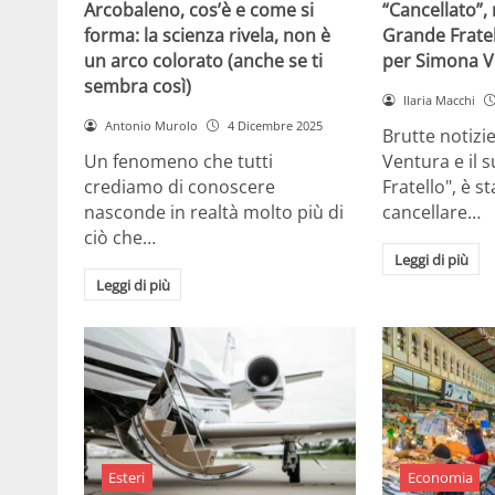
Arcobaleno, cos’è e come si
“Cancellato”,
forma: la scienza rivela, non è
Grande Fratel
un arco colorato (anche se ti
per Simona V
sembra così)
Ilaria Macchi
Antonio Murolo
4 Dicembre 2025
Brutte notizi
Un fenomeno che tutti
Ventura e il 
crediamo di conoscere
Fratello", è s
nasconde in realtà molto più di
cancellare…
ciò che…
Leggi di più
Leggi di più
Esteri
Economia