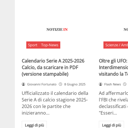
Sport
Top-News
Scienze / Am
Calendario Serie A 2025-2026
Oltre gli UFO:
Calcio, da scaricare in PDF
Interdimensi
(versione stampabile)
visitando la 
Giovanni Fortunato
8 Giugno 2025
Flash News
Ufficializzato il calendario della
Ad affermarl
Serie A di calcio stagione 2025-
l'FBI che rivela
2026 con le partite che
declassificati
inizieranno…
"Esseri…
Leggi di più
Leggi di più