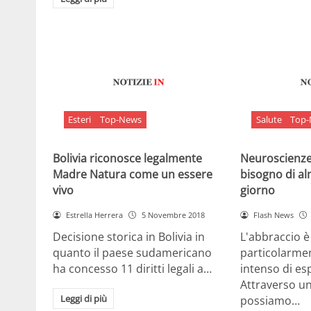
Esteri
Top-News
Salute
Top
Bolivia riconosce legalmente
Neuroscienze:
Madre Natura come un essere
bisogno di al
vivo
giorno
Estrella Herrera
5 Novembre 2018
Flash News
Decisione storica in Bolivia in
L'abbraccio 
quanto il paese sudamericano
particolarme
ha concesso 11 diritti legali a…
intenso di e
Attraverso u
Leggi di più
possiamo…