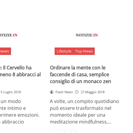
-News
Lifestyle
Top-News
 Il Cervello ha
Ordinare la mente con le
meno 8 abbracci al
faccende di casa, semplice
consiglio di un monaco zen
5 Luglio 2018
Flash News
27 Maggio 2018
è un modo
A volte, un compito quotidiano
nte intimo e
può essere trasformato nel
sprimere emozioni.
momento ideale per una
n abbraccio
meditazione mindfulness,…