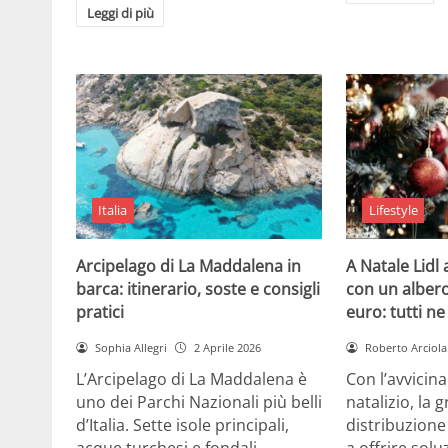
Leggi di più
Italia
Lifestyle
Arcipelago di La Maddalena in
A Natale Lidl
barca: itinerario, soste e consigli
con un albero
pratici
euro: tutti n
Sophia Allegri
2 Aprile 2026
Roberto Arciola
L’Arcipelago di La Maddalena è
Con l’avvicin
uno dei Parchi Nazionali più belli
natalizio, la 
d’Italia. Sette isole principali,
distribuzione