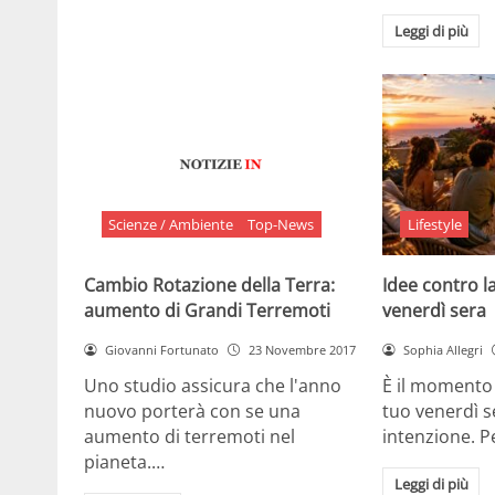
Leggi di più
Scienze / Ambiente
Top-News
Lifestyle
Cambio Rotazione della Terra:
Idee contro la
aumento di Grandi Terremoti
venerdì sera
Giovanni Fortunato
23 Novembre 2017
Sophia Allegri
Uno studio assicura che l'anno
È il momento 
nuovo porterà con se una
tuo venerdì s
aumento di terremoti nel
intenzione. 
pianeta.…
Leggi di più