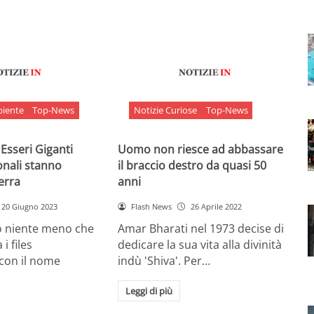
biente
Top-News
Notizie Curiose
Top-News
 Esseri Giganti
Uomo non riesce ad abbassare
onali stanno
il braccio destro da quasi 50
Terra
anni
20 Giugno 2023
Flash News
26 Aprile 2022
o niente meno che
Amar Bharati nel 1973 decise di
 i files
dedicare la sua vita alla divinità
 con il nome
indù 'Shiva'. Per…
Leggi di più