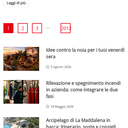
Leggi di più
...
1
2
3
2012
Idee contro la noia per i tuoi venerdì
sera
3 Agosto 2026
Rilevazione e spegnimento incendi
in azienda: come integrare le due
fasi
18 Maggio 2026
Arcipelago di La Maddalena in
barca: itinerario, soste e consigli