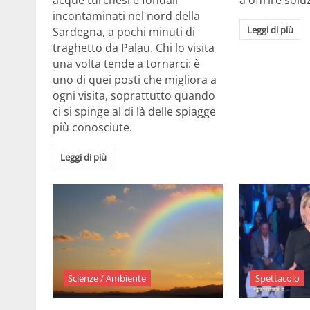
acque turchesi e fondali
a offrire solu
incontaminati nel nord della
Leggi di più
Sardegna, a pochi minuti di
traghetto da Palau. Chi lo visita
una volta tende a tornarci: è
uno di quei posti che migliora a
ogni visita, soprattutto quando
ci si spinge al di là delle spiagge
più conosciute.
Leggi di più
Scienze / Ambiente
Spettacolo