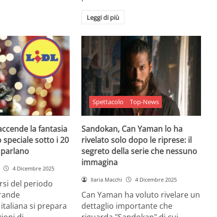
Leggi di più
Spettacolo
Top-News
 accende la fantasia
Sandokan, Can Yaman lo ha
 speciale sotto i 20
rivelato solo dopo le riprese: il
e parlano
segreto della serie che nessuno
immagina
4 Dicembre 2025
Ilaria Macchi
4 Dicembre 2025
arsi del periodo
grande
Can Yaman ha voluto rivelare un
 italiana si prepara
dettaglio importante che