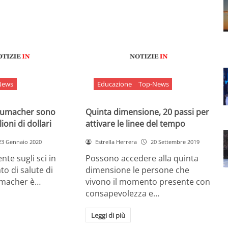
News
Educazione
Top-News
chumacher sono
Quinta dimensione, 20 passi per
ioni di dollari
attivare le linee del tempo
23 Gennaio 2020
Estrella Herrera
20 Settembre 2019
nte sugli sci in
Possono accedere alla quinta
ato di salute di
dimensione le persone che
umacher è…
vivono il momento presente con
consapevolezza e…
Leggi di più