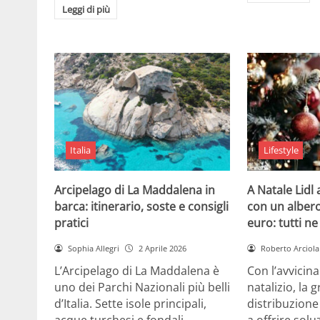
Leggi di più
Italia
Lifestyle
Arcipelago di La Maddalena in
A Natale Lidl
barca: itinerario, soste e consigli
con un albero
pratici
euro: tutti n
Sophia Allegri
2 Aprile 2026
Roberto Arciola
L’Arcipelago di La Maddalena è
Con l’avvicin
uno dei Parchi Nazionali più belli
natalizio, la 
d’Italia. Sette isole principali,
distribuzione