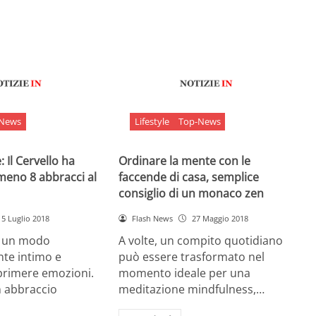
-News
Lifestyle
Top-News
 Il Cervello ha
Ordinare la mente con le
meno 8 abbracci al
faccende di casa, semplice
consiglio di un monaco zen
5 Luglio 2018
Flash News
27 Maggio 2018
è un modo
A volte, un compito quotidiano
nte intimo e
può essere trasformato nel
sprimere emozioni.
momento ideale per una
n abbraccio
meditazione mindfulness,…