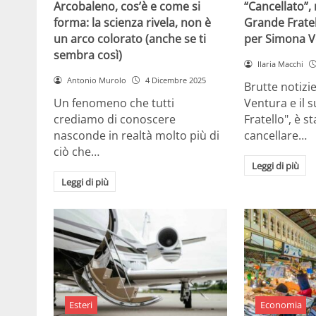
Arcobaleno, cos’è e come si
“Cancellato”,
forma: la scienza rivela, non è
Grande Fratel
un arco colorato (anche se ti
per Simona V
sembra così)
Ilaria Macchi
Antonio Murolo
4 Dicembre 2025
Brutte notizi
Un fenomeno che tutti
Ventura e il 
crediamo di conoscere
Fratello", è s
nasconde in realtà molto più di
cancellare…
ciò che…
Leggi di più
Leggi di più
Esteri
Economia