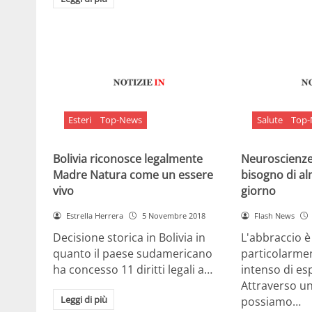
Esteri
Top-News
Salute
Top
Bolivia riconosce legalmente
Neuroscienze:
Madre Natura come un essere
bisogno di al
vivo
giorno
Estrella Herrera
5 Novembre 2018
Flash News
Decisione storica in Bolivia in
L'abbraccio 
quanto il paese sudamericano
particolarme
ha concesso 11 diritti legali a…
intenso di e
Attraverso u
Leggi di più
possiamo…