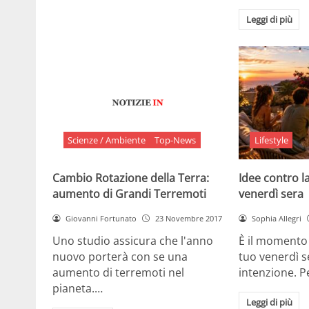
Leggi di più
Scienze / Ambiente
Top-News
Lifestyle
Cambio Rotazione della Terra:
Idee contro la
aumento di Grandi Terremoti
venerdì sera
Giovanni Fortunato
23 Novembre 2017
Sophia Allegri
Uno studio assicura che l'anno
È il momento 
nuovo porterà con se una
tuo venerdì s
aumento di terremoti nel
intenzione. 
pianeta.…
Leggi di più