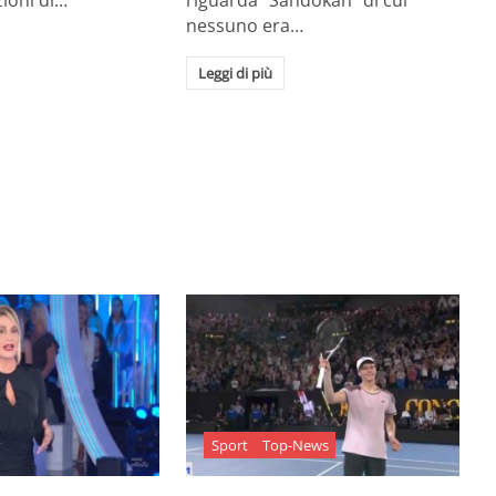
zioni di…
riguarda "Sandokan" di cui
nessuno era…
Leggi di più
Sport
Top-News