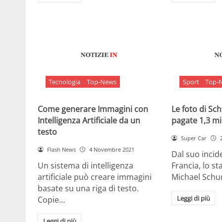
Tecnologia
Top-News
Sport
Top-
Come generare Immagini con
Le foto di S
Intelligenza Artificiale da un
pagate 1,3 mil
testo
Super Car
Flash News
4 Novembre 2021
Dal suo incide
Un sistema di intelligenza
Francia, lo st
artificiale può creare immagini
Michael Sch
basate su una riga di testo.
Leggi di più
Copie…
Leggi di più