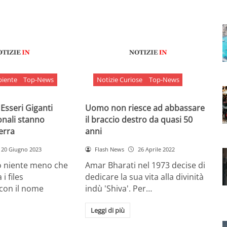
biente
Top-News
Notizie Curiose
Top-News
 Esseri Giganti
Uomo non riesce ad abbassare
onali stanno
il braccio destro da quasi 50
Terra
anni
20 Giugno 2023
Flash News
26 Aprile 2022
o niente meno che
Amar Bharati nel 1973 decise di
 i files
dedicare la sua vita alla divinità
 con il nome
indù 'Shiva'. Per…
Leggi di più