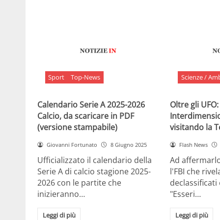
Sport
Top-News
Scienze / Am
Calendario Serie A 2025-2026
Oltre gli UFO:
Calcio, da scaricare in PDF
Interdimensi
(versione stampabile)
visitando la 
Giovanni Fortunato
8 Giugno 2025
Flash News
Ufficializzato il calendario della
Ad affermarl
Serie A di calcio stagione 2025-
l'FBI che rivela
2026 con le partite che
declassificati
inizieranno…
"Esseri…
Leggi di più
Leggi di più