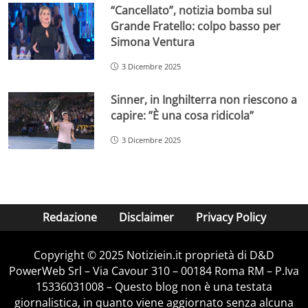
“Cancellato”, notizia bomba sul
Grande Fratello: colpo basso per
Simona Ventura
3 Dicembre 2025
Sinner, in Inghilterra non riescono a
capire: ”È una cosa ridicola”
3 Dicembre 2025
Redazione
Disclaimer
Privacy Policy
Copyright © 2025 Notiziein.it proprietà di D&D
PowerWeb Srl – Via Cavour 310 – 00184 Roma RM – P.Iva
15336031008 – Questo blog non è una testata
giornalistica, in quanto viene aggiornato senza alcuna