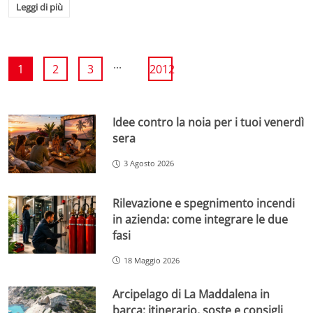
Leggi di più
...
1
2
3
2012
Idee contro la noia per i tuoi venerdì
sera
3 Agosto 2026
Rilevazione e spegnimento incendi
in azienda: come integrare le due
fasi
18 Maggio 2026
Arcipelago di La Maddalena in
barca: itinerario, soste e consigli