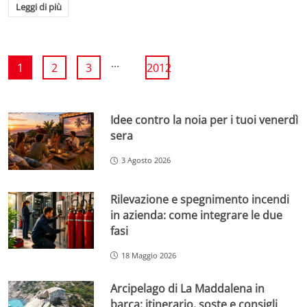
Leggi di più
...
1
2
3
2012
Idee contro la noia per i tuoi venerdì
sera
3 Agosto 2026
Rilevazione e spegnimento incendi
in azienda: come integrare le due
fasi
18 Maggio 2026
Arcipelago di La Maddalena in
barca: itinerario, soste e consigli