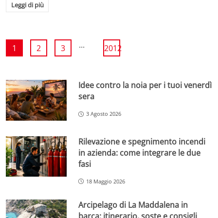
Leggi di più
...
1
2
3
2012
Idee contro la noia per i tuoi venerdì
sera
3 Agosto 2026
Rilevazione e spegnimento incendi
in azienda: come integrare le due
fasi
18 Maggio 2026
Arcipelago di La Maddalena in
barca: itinerario, soste e consigli