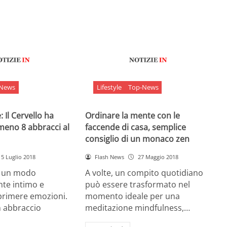
-News
Lifestyle
Top-News
 Il Cervello ha
Ordinare la mente con le
meno 8 abbracci al
faccende di casa, semplice
consiglio di un monaco zen
5 Luglio 2018
Flash News
27 Maggio 2018
è un modo
A volte, un compito quotidiano
nte intimo e
può essere trasformato nel
sprimere emozioni.
momento ideale per una
n abbraccio
meditazione mindfulness,…