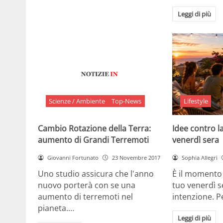
Leggi di più
Scienze / Ambiente
Top-News
Lifestyle
Cambio Rotazione della Terra:
Idee contro la
aumento di Grandi Terremoti
venerdì sera
Giovanni Fortunato
23 Novembre 2017
Sophia Allegri
Uno studio assicura che l'anno
È il momento 
nuovo porterà con se una
tuo venerdì s
aumento di terremoti nel
intenzione. 
pianeta.…
Leggi di più