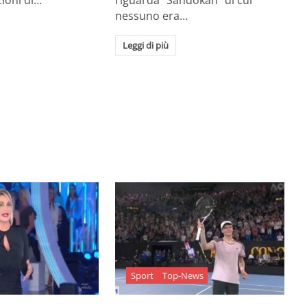
zioni di…
riguarda "Sandokan" di cui
nessuno era…
Leggi di più
Sport
Top-News