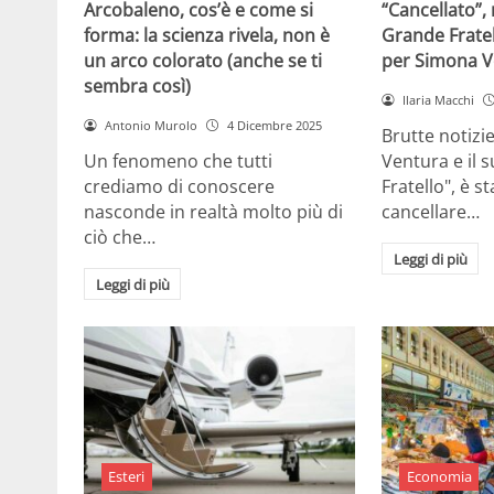
Arcobaleno, cos’è e come si
“Cancellato”,
forma: la scienza rivela, non è
Grande Fratel
un arco colorato (anche se ti
per Simona V
sembra così)
Ilaria Macchi
Antonio Murolo
4 Dicembre 2025
Brutte notizi
Un fenomeno che tutti
Ventura e il 
crediamo di conoscere
Fratello", è s
nasconde in realtà molto più di
cancellare…
ciò che…
Leggi di più
Leggi di più
Esteri
Economia