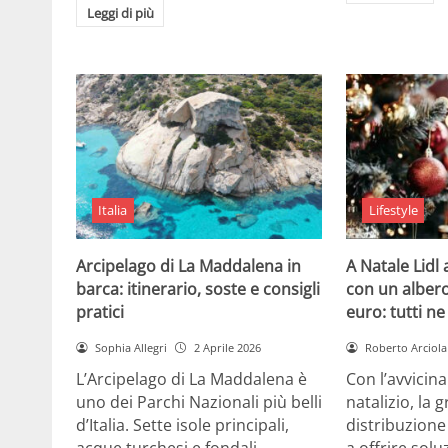
Leggi di più
Italia
Lifestyle
Arcipelago di La Maddalena in
A Natale Lidl
barca: itinerario, soste e consigli
con un albero
pratici
euro: tutti n
Sophia Allegri
2 Aprile 2026
Roberto Arciola
L’Arcipelago di La Maddalena è
Con l’avvicin
uno dei Parchi Nazionali più belli
natalizio, la 
d’Italia. Sette isole principali,
distribuzione