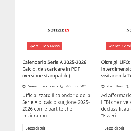
Sport
Top-News
Scienze / Am
Calendario Serie A 2025-2026
Oltre gli UFO:
Calcio, da scaricare in PDF
Interdimensi
(versione stampabile)
visitando la 
Giovanni Fortunato
8 Giugno 2025
Flash News
Ufficializzato il calendario della
Ad affermarl
Serie A di calcio stagione 2025-
l'FBI che rivela
2026 con le partite che
declassificati
inizieranno…
"Esseri…
Leggi di più
Leggi di più