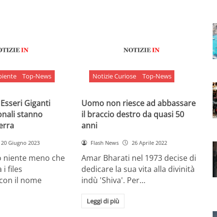
biente
Top-News
Notizie Curiose
Top-News
 Esseri Giganti
Uomo non riesce ad abbassare
onali stanno
il braccio destro da quasi 50
Terra
anni
20 Giugno 2023
Flash News
26 Aprile 2022
o niente meno che
Amar Bharati nel 1973 decise di
 i files
dedicare la sua vita alla divinità
 con il nome
indù 'Shiva'. Per…
Leggi di più