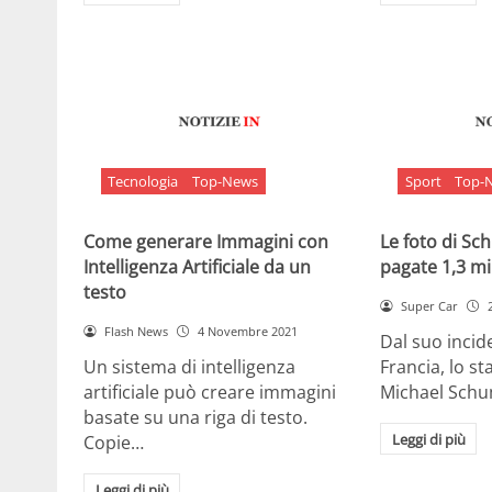
Tecnologia
Top-News
Sport
Top-
Come generare Immagini con
Le foto di S
Intelligenza Artificiale da un
pagate 1,3 mil
testo
Super Car
Flash News
4 Novembre 2021
Dal suo incide
Un sistema di intelligenza
Francia, lo st
artificiale può creare immagini
Michael Sch
basate su una riga di testo.
Leggi di più
Copie…
Leggi di più