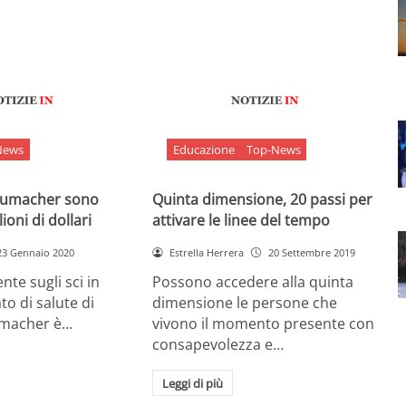
News
Educazione
Top-News
chumacher sono
Quinta dimensione, 20 passi per
ioni di dollari
attivare le linee del tempo
23 Gennaio 2020
Estrella Herrera
20 Settembre 2019
nte sugli sci in
Possono accedere alla quinta
ato di salute di
dimensione le persone che
umacher è…
vivono il momento presente con
consapevolezza e…
Leggi di più