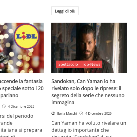
Leggi di più
Spettacolo
Top-News
 accende la fantasia
Sandokan, Can Yaman lo ha
 speciale sotto i 20
rivelato solo dopo le riprese: il
e parlano
segreto della serie che nessuno
immagina
4 Dicembre 2025
Ilaria Macchi
4 Dicembre 2025
arsi del periodo
grande
Can Yaman ha voluto rivelare un
 italiana si prepara
dettaglio importante che