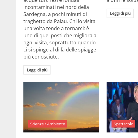
acque turchesi e fondali
a offrire solu
incontaminati nel nord della
Leggi di più
Sardegna, a pochi minuti di
traghetto da Palau. Chi lo visita
una volta tende a tornarci: è
uno di quei posti che migliora a
ogni visita, soprattutto quando
ci si spinge al di là delle spiagge
più conosciute.
Leggi di più
Scienze / Ambiente
Spettacolo