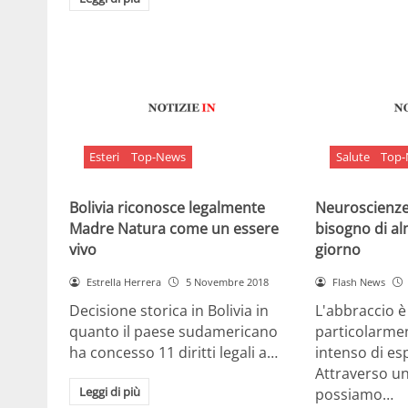
Esteri
Top-News
Salute
Top
Bolivia riconosce legalmente
Neuroscienze:
Madre Natura come un essere
bisogno di al
vivo
giorno
Estrella Herrera
5 Novembre 2018
Flash News
Decisione storica in Bolivia in
L'abbraccio 
quanto il paese sudamericano
particolarme
ha concesso 11 diritti legali a…
intenso di e
Attraverso u
Leggi di più
possiamo…