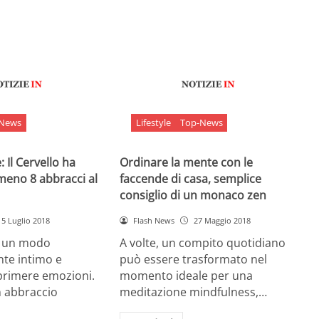
-News
Lifestyle
Top-News
 Il Cervello ha
Ordinare la mente con le
meno 8 abbracci al
faccende di casa, semplice
consiglio di un monaco zen
5 Luglio 2018
Flash News
27 Maggio 2018
è un modo
A volte, un compito quotidiano
nte intimo e
può essere trasformato nel
sprimere emozioni.
momento ideale per una
n abbraccio
meditazione mindfulness,…