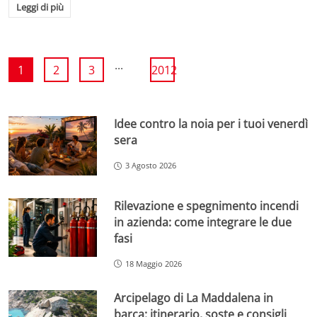
Leggi di più
...
1
2
3
2012
Idee contro la noia per i tuoi venerdì
sera
3 Agosto 2026
Rilevazione e spegnimento incendi
in azienda: come integrare le due
fasi
18 Maggio 2026
Arcipelago di La Maddalena in
barca: itinerario, soste e consigli