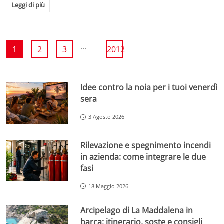
Leggi di più
...
1
2
3
2012
Idee contro la noia per i tuoi venerdì
sera
3 Agosto 2026
Rilevazione e spegnimento incendi
in azienda: come integrare le due
fasi
18 Maggio 2026
Arcipelago di La Maddalena in
barca: itinerario, soste e consigli