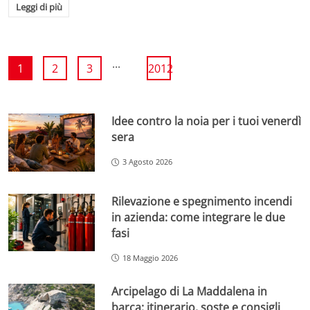
Leggi di più
...
1
2
3
2012
Idee contro la noia per i tuoi venerdì
sera
3 Agosto 2026
Rilevazione e spegnimento incendi
in azienda: come integrare le due
fasi
18 Maggio 2026
Arcipelago di La Maddalena in
barca: itinerario, soste e consigli