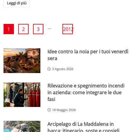
Leggi di più
...
1
2
3
2012
Idee contro la noia per i tuoi venerdì
sera
3 Agosto 2026
Rilevazione e spegnimento incendi
in azienda: come integrare le due
fasi
18 Maggio 2026
Arcipelago di La Maddalena in
barca: itinerario, soste e consigli