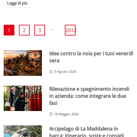
Leggi di più
...
1
2
3
2012
Idee contro la noia per i tuoi venerdì
sera
3 Agosto 2026
Rilevazione e spegnimento incendi
in azienda: come integrare le due
fasi
18 Maggio 2026
Arcipelago di La Maddalena in
barca: itinerario, soste e consigli