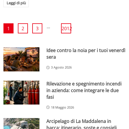
Leggi di più
...
1
2
3
2012
Idee contro la noia per i tuoi venerdì
sera
3 Agosto 2026
Rilevazione e spegnimento incendi
in azienda: come integrare le due
fasi
18 Maggio 2026
Arcipelago di La Maddalena in
barca: itinerario, soste e consigli