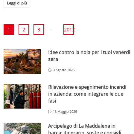
Leggi di più
...
1
2
3
2012
Idee contro la noia per i tuoi venerdì
sera
3 Agosto 2026
Rilevazione e spegnimento incendi
in azienda: come integrare le due
fasi
18 Maggio 2026
Arcipelago di La Maddalena in
barca: itinerario, soste e consigli