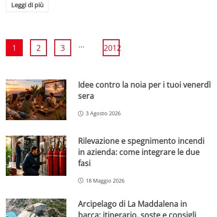
Leggi di più
...
1
2
3
2012
Idee contro la noia per i tuoi venerdì
sera
3 Agosto 2026
Rilevazione e spegnimento incendi
in azienda: come integrare le due
fasi
18 Maggio 2026
Arcipelago di La Maddalena in
barca: itinerario, soste e consigli