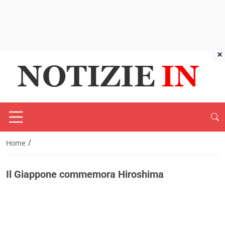
×
/
Home
Il Giappone commemora Hiroshima