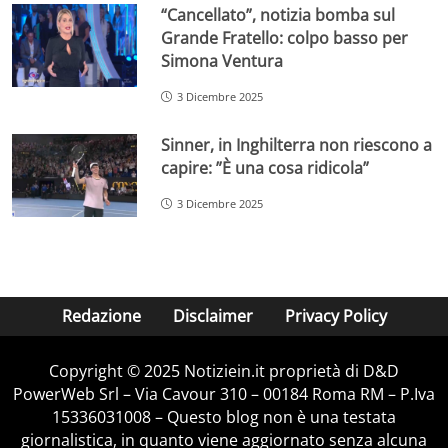
“Cancellato”, notizia bomba sul
Grande Fratello: colpo basso per
Simona Ventura
3 Dicembre 2025
Sinner, in Inghilterra non riescono a
capire: ”È una cosa ridicola”
3 Dicembre 2025
Redazione
Disclaimer
Privacy Policy
Copyright © 2025 Notiziein.it proprietà di D&D
PowerWeb Srl – Via Cavour 310 – 00184 Roma RM – P.Iva
15336031008 – Questo blog non è una testata
giornalistica, in quanto viene aggiornato senza alcuna