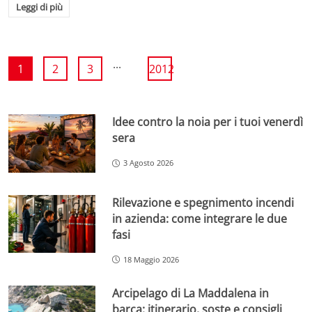
Leggi di più
...
1
2
3
2012
Idee contro la noia per i tuoi venerdì
sera
3 Agosto 2026
Rilevazione e spegnimento incendi
in azienda: come integrare le due
fasi
18 Maggio 2026
Arcipelago di La Maddalena in
barca: itinerario, soste e consigli