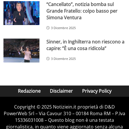
“Cancellato”, notizia bomba sul
Grande Fratello: colpo basso per
Simona Ventura
3 Dicembre 2025
Sinner, in Inghilterra non riescono a
capire: ”È una cosa ridicola”
3 Dicembre 2025
Redazione
Disclaimer
Privacy Policy
Copyright © 2025 Notiziein.it proprietà di D&D
PowerWeb Srl – Via Cavour 310 – 00184 Roma RM – P.Iva
15336031008 – Questo blog non è una testata
giornalistica, in quanto viene aggiornato senza alcuna