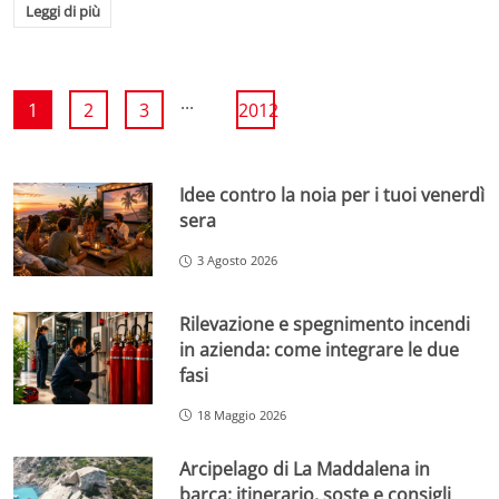
Leggi di più
...
1
2
3
2012
Idee contro la noia per i tuoi venerdì
sera
3 Agosto 2026
Rilevazione e spegnimento incendi
in azienda: come integrare le due
fasi
18 Maggio 2026
Arcipelago di La Maddalena in
barca: itinerario, soste e consigli