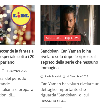
Spettacolo
Top-News
 accende la fantasia
Sandokan, Can Yaman lo ha
 speciale sotto i 20
rivelato solo dopo le riprese: il
e parlano
segreto della serie che nessuno
immagina
4 Dicembre 2025
Ilaria Macchi
4 Dicembre 2025
arsi del periodo
grande
Can Yaman ha voluto rivelare un
 italiana si prepara
dettaglio importante che
zioni di…
riguarda "Sandokan" di cui
nessuno era…