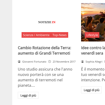
Scienze / Ambiente
Top-News
Lifestyle
Cambio Rotazione della Terra:
Idee contro la
aumento di Grandi Terremoti
venerdì sera
Giovanni Fortunato
23 Novembre 2017
Sophia Allegri
Uno studio assicura che l'anno
È il momento 
nuovo porterà con se una
tuo venerdì s
aumento di terremoti nel
intenzione. 
pianeta.…
Leggi di più
Leggi di più