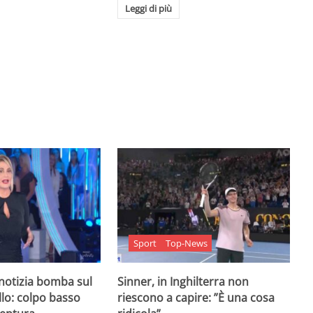
Leggi di più
Sport
Top-News
 notizia bomba sul
Sinner, in Inghilterra non
lo: colpo basso
riescono a capire: ”È una cosa