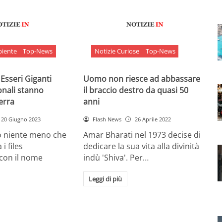
biente
Top-News
Notizie Curiose
Top-News
 Esseri Giganti
Uomo non riesce ad abbassare
onali stanno
il braccio destro da quasi 50
Terra
anni
20 Giugno 2023
Flash News
26 Aprile 2022
o niente meno che
Amar Bharati nel 1973 decise di
 i files
dedicare la sua vita alla divinità
 con il nome
indù 'Shiva'. Per…
Leggi di più