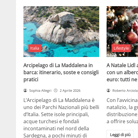
Italia
Lifestyle
Arcipelago di La Maddalena in
A Natale Lidl
barca: itinerario, soste e consigli
con un albero
pratici
euro: tutti n
Sophia Allegri
2 Aprile 2026
Roberto Arciola
L’Arcipelago di La Maddalena è
Con l’avvicin
uno dei Parchi Nazionali più belli
natalizio, la 
d’Italia. Sette isole principali,
distribuzione
acque turchesi e fondali
a offrire solu
incontaminati nel nord della
Leggi di più
Sardegna, a pochi minuti di