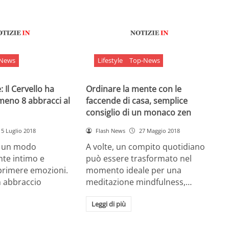
-News
Lifestyle
Top-News
 Il Cervello ha
Ordinare la mente con le
meno 8 abbracci al
faccende di casa, semplice
consiglio di un monaco zen
5 Luglio 2018
Flash News
27 Maggio 2018
è un modo
A volte, un compito quotidiano
nte intimo e
può essere trasformato nel
sprimere emozioni.
momento ideale per una
n abbraccio
meditazione mindfulness,…
Leggi di più