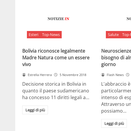
Esteri
Top-News
Salute
Top
Bolivia riconosce legalmente
Neuroscienze:
Madre Natura come un essere
bisogno di al
vivo
giorno
Estrella Herrera
5 Novembre 2018
Flash News
Decisione storica in Bolivia in
L'abbraccio 
quanto il paese sudamericano
particolarme
ha concesso 11 diritti legali a…
intenso di e
Attraverso u
Leggi di più
possiamo…
Leggi di più