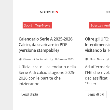
Sport
Top-News
Scienze / Am
Calendario Serie A 2025-2026
Oltre gli UFO:
Calcio, da scaricare in PDF
Interdimensi
(versione stampabile)
visitando la 
Giovanni Fortunato
8 Giugno 2025
Flash News
Ufficializzato il calendario della
Ad affermarl
Serie A di calcio stagione 2025-
l'FBI che rivela
2026 con le partite che
declassificati
inizieranno…
"Esseri…
Leggi di più
Leggi di più