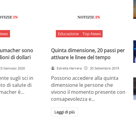
News
Educazione
Top-News
chumacher sono
Quinta dimensione, 20 passi per
ioni di dollari
attivare le linee del tempo
23 Gennaio 2020
Estrella Herrera
20 Settembre 2019
nte sugli sci in
Possono accedere alla quinta
ato di salute di
dimensione le persone che
umacher è…
vivono il momento presente con
consapevolezza e…
Leggi di più