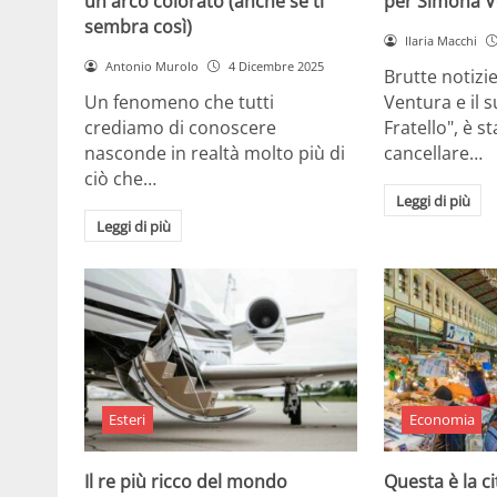
un arco colorato (anche se ti
per Simona V
sembra così)
Ilaria Macchi
Antonio Murolo
4 Dicembre 2025
Brutte notizi
Un fenomeno che tutti
Ventura e il 
crediamo di conoscere
Fratello", è s
nasconde in realtà molto più di
cancellare…
ciò che…
Leggi di più
Leggi di più
Esteri
Economia
Il re più ricco del mondo
Questa è la ci