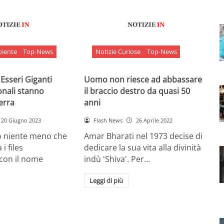
biente
Top-News
Notizie Curiose
Top-News
 Esseri Giganti
Uomo non riesce ad abbassare
onali stanno
il braccio destro da quasi 50
Terra
anni
20 Giugno 2023
Flash News
26 Aprile 2022
o niente meno che
Amar Bharati nel 1973 decise di
 i files
dedicare la sua vita alla divinità
 con il nome
indù 'Shiva'. Per…
Leggi di più