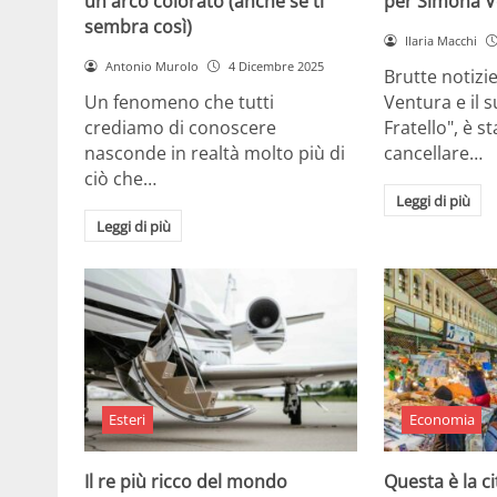
un arco colorato (anche se ti
per Simona V
sembra così)
Ilaria Macchi
Antonio Murolo
4 Dicembre 2025
Brutte notizi
Un fenomeno che tutti
Ventura e il 
crediamo di conoscere
Fratello", è s
nasconde in realtà molto più di
cancellare…
ciò che…
Leggi di più
Leggi di più
Esteri
Economia
Il re più ricco del mondo
Questa è la ci