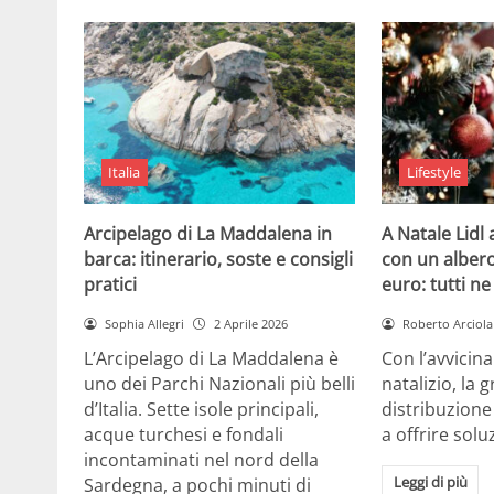
Italia
Lifestyle
Arcipelago di La Maddalena in
A Natale Lidl
barca: itinerario, soste e consigli
con un albero
pratici
euro: tutti n
Sophia Allegri
2 Aprile 2026
Roberto Arciola
L’Arcipelago di La Maddalena è
Con l’avvicin
uno dei Parchi Nazionali più belli
natalizio, la 
d’Italia. Sette isole principali,
distribuzione
acque turchesi e fondali
a offrire solu
incontaminati nel nord della
Leggi di più
Sardegna, a pochi minuti di