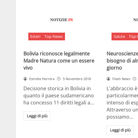
Esteri
Top-News
Salute
Top
Bolivia riconosce legalmente
Neuroscienze:
Madre Natura come un essere
bisogno di al
vivo
giorno
Estrella Herrera
5 Novembre 2018
Flash News
Decisione storica in Bolivia in
L'abbraccio 
quanto il paese sudamericano
particolarme
ha concesso 11 diritti legali a…
intenso di e
Attraverso u
Leggi di più
possiamo…
Leggi di più