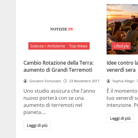
Scienze / Ambiente
Top-News
Lifestyle
Cambio Rotazione della Terra:
Idee contro la
aumento di Grandi Terremoti
venerdì sera
Giovanni Fortunato
23 Novembre 2017
Sophia Allegri
Uno studio assicura che l'anno
È il momento 
nuovo porterà con se una
tuo venerdì s
aumento di terremoti nel
intenzione. 
pianeta.…
Leggi di più
Leggi di più