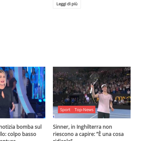
Leggi di più
Sport
Top-News
 notizia bomba sul
Sinner, in Inghilterra non
lo: colpo basso
riescono a capire: ”È una cosa