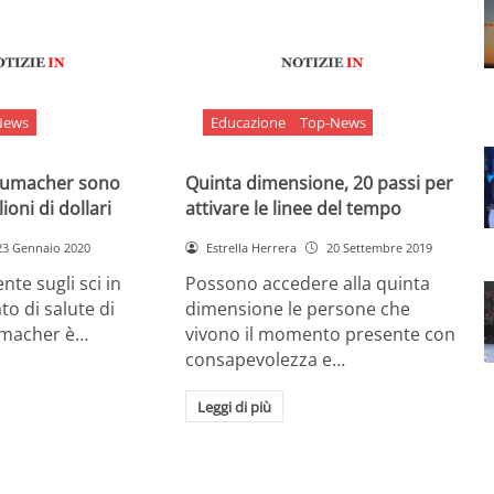
News
Educazione
Top-News
chumacher sono
Quinta dimensione, 20 passi per
ioni di dollari
attivare le linee del tempo
23 Gennaio 2020
Estrella Herrera
20 Settembre 2019
nte sugli sci in
Possono accedere alla quinta
ato di salute di
dimensione le persone che
umacher è…
vivono il momento presente con
consapevolezza e…
Leggi di più