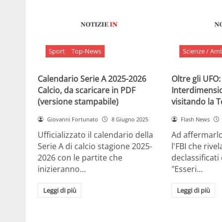
Sport
Top-News
Scienze / Am
Calendario Serie A 2025-2026
Oltre gli UFO:
Calcio, da scaricare in PDF
Interdimensi
(versione stampabile)
visitando la 
Giovanni Fortunato
8 Giugno 2025
Flash News
Ufficializzato il calendario della
Ad affermarl
Serie A di calcio stagione 2025-
l'FBI che rivela
2026 con le partite che
declassificati
inizieranno…
"Esseri…
Leggi di più
Leggi di più