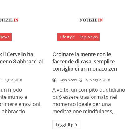
-News
Lifestyle
Top-News
 Il Cervello ha
Ordinare la mente con le
meno 8 abbracci al
faccende di casa, semplice
consiglio di un monaco zen
5 Luglio 2018
Flash News
27 Maggio 2018
è un modo
A volte, un compito quotidiano
nte intimo e
può essere trasformato nel
sprimere emozioni.
momento ideale per una
n abbraccio
meditazione mindfulness,…
Leggi di più