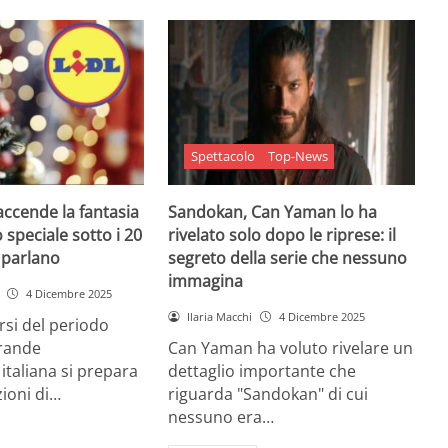
Spettacolo
Top-News
 accende la fantasia
Sandokan, Can Yaman lo ha
 speciale sotto i 20
rivelato solo dopo le riprese: il
e parlano
segreto della serie che nessuno
immagina
4 Dicembre 2025
Ilaria Macchi
4 Dicembre 2025
arsi del periodo
grande
Can Yaman ha voluto rivelare un
 italiana si prepara
dettaglio importante che
zioni di…
riguarda "Sandokan" di cui
nessuno era…