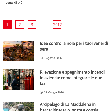
Leggi di più
...
1
2
3
2012
Idee contro la noia per i tuoi venerdì
sera
3 Agosto 2026
Rilevazione e spegnimento incendi
in azienda: come integrare le due
fasi
18 Maggio 2026
Arcipelago di La Maddalena in
barca: itinerario, soste e consigli