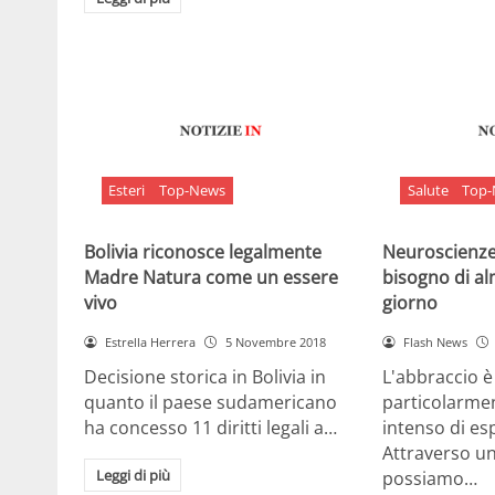
Esteri
Top-News
Salute
Top
Bolivia riconosce legalmente
Neuroscienze:
Madre Natura come un essere
bisogno di al
vivo
giorno
Estrella Herrera
5 Novembre 2018
Flash News
Decisione storica in Bolivia in
L'abbraccio 
quanto il paese sudamericano
particolarme
ha concesso 11 diritti legali a…
intenso di e
Attraverso u
Leggi di più
possiamo…