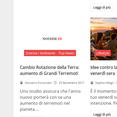
Leggi di più
Scienze / Ambiente
Top-News
Lifestyle
Cambio Rotazione della Terra:
Idee contro la
aumento di Grandi Terremoti
venerdì sera
Giovanni Fortunato
23 Novembre 2017
Sophia Allegri
Uno studio assicura che l'anno
È il momento 
nuovo porterà con se una
tuo venerdì s
aumento di terremoti nel
intenzione. 
pianeta.…
Leggi di più