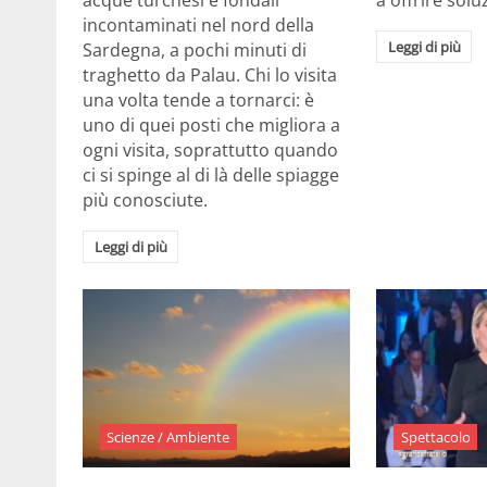
acque turchesi e fondali
a offrire solu
incontaminati nel nord della
Leggi di più
Sardegna, a pochi minuti di
traghetto da Palau. Chi lo visita
una volta tende a tornarci: è
uno di quei posti che migliora a
ogni visita, soprattutto quando
ci si spinge al di là delle spiagge
più conosciute.
Leggi di più
Scienze / Ambiente
Spettacolo