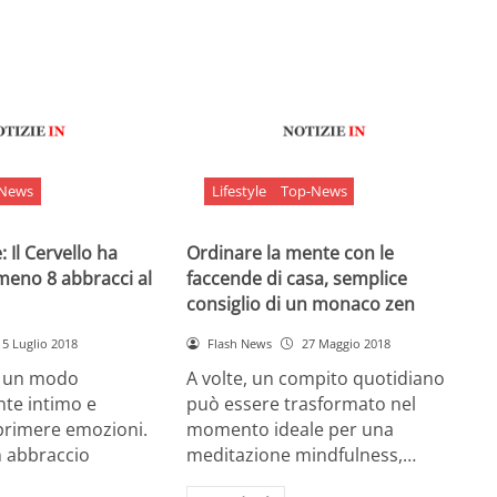
-News
Lifestyle
Top-News
 Il Cervello ha
Ordinare la mente con le
meno 8 abbracci al
faccende di casa, semplice
consiglio di un monaco zen
5 Luglio 2018
Flash News
27 Maggio 2018
è un modo
A volte, un compito quotidiano
nte intimo e
può essere trasformato nel
sprimere emozioni.
momento ideale per una
n abbraccio
meditazione mindfulness,…