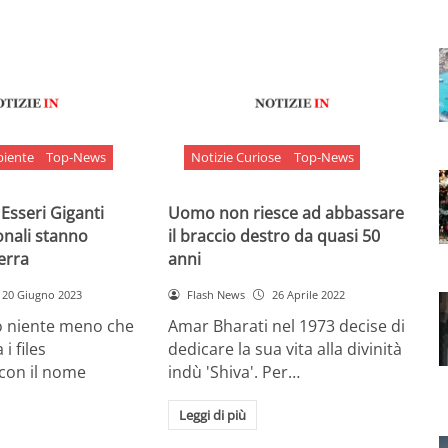
biente
Top-News
Notizie Curiose
Top-News
 Esseri Giganti
Uomo non riesce ad abbassare
onali stanno
il braccio destro da quasi 50
Terra
anni
20 Giugno 2023
Flash News
26 Aprile 2022
o niente meno che
Amar Bharati nel 1973 decise di
 i files
dedicare la sua vita alla divinità
 con il nome
indù 'Shiva'. Per…
Leggi di più