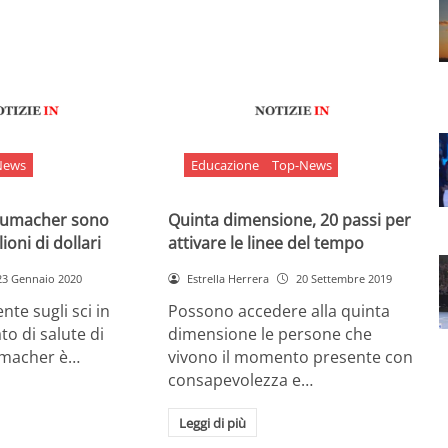
News
Educazione
Top-News
chumacher sono
Quinta dimensione, 20 passi per
ioni di dollari
attivare le linee del tempo
23 Gennaio 2020
Estrella Herrera
20 Settembre 2019
nte sugli sci in
Possono accedere alla quinta
ato di salute di
dimensione le persone che
umacher è…
vivono il momento presente con
consapevolezza e…
Leggi di più