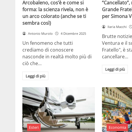
Arcobaleno, cos’è e come si
“Cancellato”,
forma: la scienza rivela, non è
Grande Fratel
un arco colorato (anche se ti
per Simona V
sembra così)
Ilaria Macchi
Antonio Murolo
4 Dicembre 2025
Brutte notizi
Un fenomeno che tutti
Ventura e il 
crediamo di conoscere
Fratello", è s
nasconde in realtà molto più di
cancellare…
ciò che…
Leggi di più
Leggi di più
Esteri
Economia