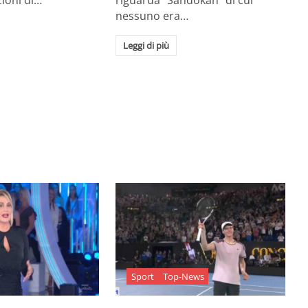
zioni di…
riguarda "Sandokan" di cui
nessuno era…
Leggi di più
Sport
Top-News