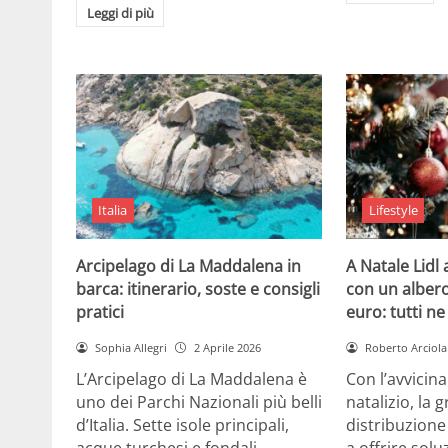
Leggi di più
Italia
Lifestyle
Arcipelago di La Maddalena in
A Natale Lidl
barca: itinerario, soste e consigli
con un albero
pratici
euro: tutti n
Sophia Allegri
2 Aprile 2026
Roberto Arciola
L’Arcipelago di La Maddalena è
Con l’avvicin
uno dei Parchi Nazionali più belli
natalizio, la 
d’Italia. Sette isole principali,
distribuzione