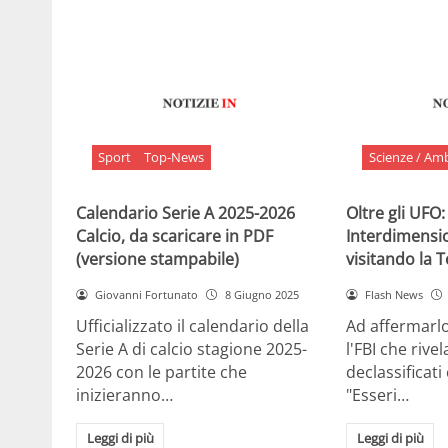
Sport
Top-News
Scienze / Am
Calendario Serie A 2025-2026
Oltre gli UFO:
Calcio, da scaricare in PDF
Interdimensi
(versione stampabile)
visitando la 
Giovanni Fortunato
8 Giugno 2025
Flash News
Ufficializzato il calendario della
Ad affermarl
Serie A di calcio stagione 2025-
l'FBI che rivela
2026 con le partite che
declassificati
inizieranno…
"Esseri…
Leggi di più
Leggi di più