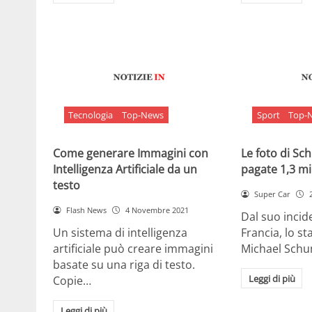
Tecnologia
Top-News
Sport
Top-
Come generare Immagini con
Le foto di S
Intelligenza Artificiale da un
pagate 1,3 mil
testo
Super Car
Flash News
4 Novembre 2021
Dal suo incide
Un sistema di intelligenza
Francia, lo st
artificiale può creare immagini
Michael Sch
basate su una riga di testo.
Leggi di più
Copie…
Leggi di più