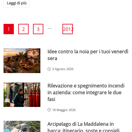
Leggi di più
...
1
2
3
2012
Idee contro la noia per i tuoi venerdì
sera
3 Agosto 2026
Rilevazione e spegnimento incendi
in azienda: come integrare le due
fasi
18 Maggio 2026
Arcipelago di La Maddalena in
barca: itinerario, soste e consigli