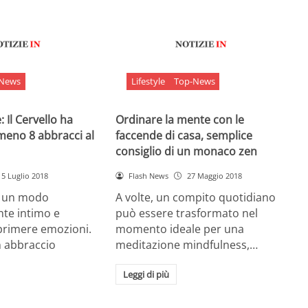
-News
Lifestyle
Top-News
 Il Cervello ha
Ordinare la mente con le
meno 8 abbracci al
faccende di casa, semplice
consiglio di un monaco zen
5 Luglio 2018
Flash News
27 Maggio 2018
è un modo
A volte, un compito quotidiano
nte intimo e
può essere trasformato nel
sprimere emozioni.
momento ideale per una
n abbraccio
meditazione mindfulness,…
Leggi di più