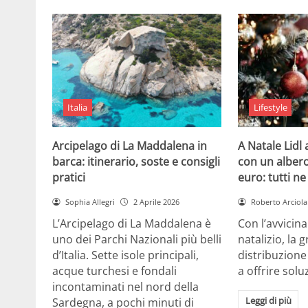
Italia
Lifestyle
Arcipelago di La Maddalena in
A Natale Lidl
barca: itinerario, soste e consigli
con un albero
pratici
euro: tutti n
Sophia Allegri
2 Aprile 2026
Roberto Arciola
L’Arcipelago di La Maddalena è
Con l’avvicin
uno dei Parchi Nazionali più belli
natalizio, la 
d’Italia. Sette isole principali,
distribuzione
acque turchesi e fondali
a offrire solu
incontaminati nel nord della
Leggi di più
Sardegna, a pochi minuti di