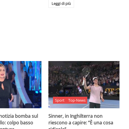
Leggi di più
Sport
Top-News
 notizia bomba sul
Sinner, in Inghilterra non
lo: colpo basso
riescono a capire: ”È una cosa