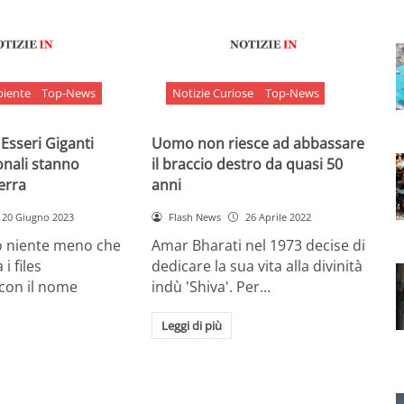
biente
Top-News
Notizie Curiose
Top-News
 Esseri Giganti
Uomo non riesce ad abbassare
onali stanno
il braccio destro da quasi 50
Terra
anni
20 Giugno 2023
Flash News
26 Aprile 2022
o niente meno che
Amar Bharati nel 1973 decise di
 i files
dedicare la sua vita alla divinità
 con il nome
indù 'Shiva'. Per…
Leggi di più