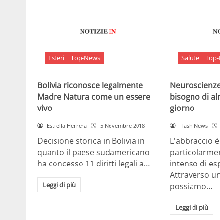
Esteri
Top-News
Salute
Top
Bolivia riconosce legalmente
Neuroscienze:
Madre Natura come un essere
bisogno di al
vivo
giorno
Estrella Herrera
5 Novembre 2018
Flash News
Decisione storica in Bolivia in
L'abbraccio 
quanto il paese sudamericano
particolarme
ha concesso 11 diritti legali a…
intenso di e
Attraverso u
Leggi di più
possiamo…
Leggi di più