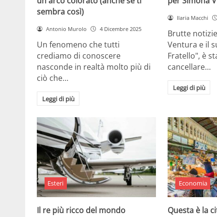
un arco colorato (anche se ti
per Simona V
sembra così)
Ilaria Macchi
Antonio Murolo
4 Dicembre 2025
Brutte notizi
Un fenomeno che tutti
Ventura e il 
crediamo di conoscere
Fratello", è s
nasconde in realtà molto più di
cancellare…
ciò che…
Leggi di più
Leggi di più
Esteri
Economia
Il re più ricco del mondo
Questa è la ci