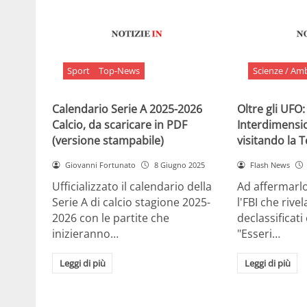
Sport
Top-News
Scienze / Am
Calendario Serie A 2025-2026
Oltre gli UFO:
Calcio, da scaricare in PDF
Interdimensi
(versione stampabile)
visitando la 
Giovanni Fortunato
8 Giugno 2025
Flash News
Ufficializzato il calendario della
Ad affermarl
Serie A di calcio stagione 2025-
l'FBI che rivela
2026 con le partite che
declassificati
inizieranno…
"Esseri…
Leggi di più
Leggi di più