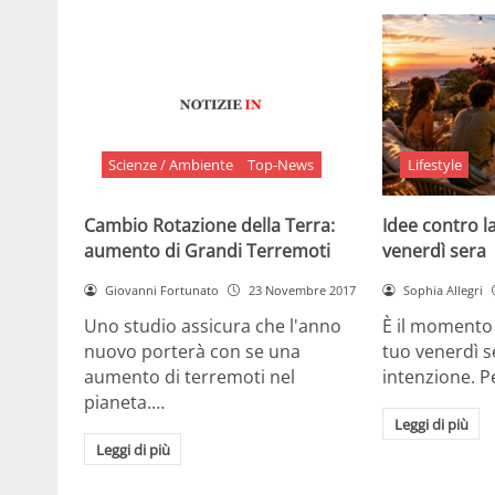
Scienze / Ambiente
Top-News
Lifestyle
Cambio Rotazione della Terra:
Idee contro la
aumento di Grandi Terremoti
venerdì sera
Giovanni Fortunato
23 Novembre 2017
Sophia Allegri
Uno studio assicura che l'anno
È il momento 
nuovo porterà con se una
tuo venerdì s
aumento di terremoti nel
intenzione. 
pianeta.…
Leggi di più
Leggi di più