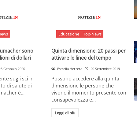
News
Educazione
Top-News
chumacher sono
Quinta dimensione, 20 passi per
ioni di dollari
attivare le linee del tempo
23 Gennaio 2020
Estrella Herrera
20 Settembre 2019
nte sugli sci in
Possono accedere alla quinta
ato di salute di
dimensione le persone che
umacher è…
vivono il momento presente con
consapevolezza e…
Leggi di più