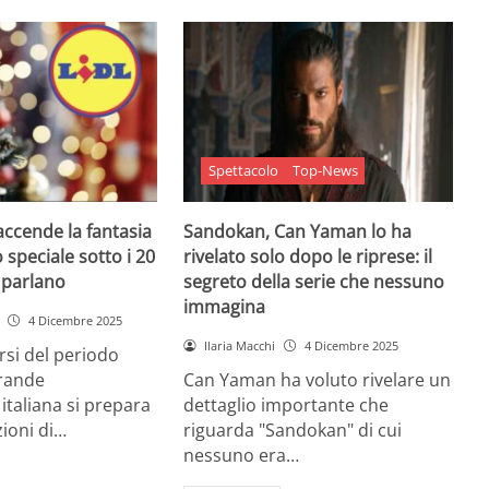
Spettacolo
Top-News
 accende la fantasia
Sandokan, Can Yaman lo ha
 speciale sotto i 20
rivelato solo dopo le riprese: il
e parlano
segreto della serie che nessuno
immagina
4 Dicembre 2025
Ilaria Macchi
4 Dicembre 2025
arsi del periodo
grande
Can Yaman ha voluto rivelare un
 italiana si prepara
dettaglio importante che
zioni di…
riguarda "Sandokan" di cui
nessuno era…