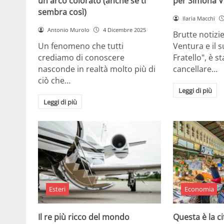
un arco colorato (anche se ti
per Simona V
sembra così)
Ilaria Macchi
Antonio Murolo
4 Dicembre 2025
Brutte notizi
Un fenomeno che tutti
Ventura e il 
crediamo di conoscere
Fratello", è s
nasconde in realtà molto più di
cancellare…
ciò che…
Leggi di più
Leggi di più
Esteri
Economia
Il re più ricco del mondo
Questa è la ci