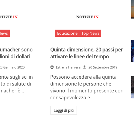
News
Educazione
Top-News
chumacher sono
Quinta dimensione, 20 passi per
ioni di dollari
attivare le linee del tempo
23 Gennaio 2020
Estrella Herrera
20 Settembre 2019
nte sugli sci in
Possono accedere alla quinta
ato di salute di
dimensione le persone che
umacher è…
vivono il momento presente con
consapevolezza e…
Leggi di più