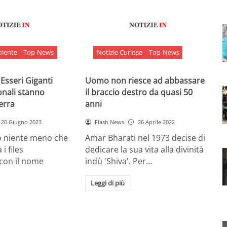
biente
Top-News
Notizie Curiose
Top-News
 Esseri Giganti
Uomo non riesce ad abbassare
onali stanno
il braccio destro da quasi 50
Terra
anni
20 Giugno 2023
Flash News
26 Aprile 2022
o niente meno che
Amar Bharati nel 1973 decise di
 i files
dedicare la sua vita alla divinità
 con il nome
indù 'Shiva'. Per…
Leggi di più