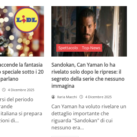
Spettacolo
Top-News
 accende la fantasia
Sandokan, Can Yaman lo ha
 speciale sotto i 20
rivelato solo dopo le riprese: il
e parlano
segreto della serie che nessuno
immagina
4 Dicembre 2025
Ilaria Macchi
4 Dicembre 2025
arsi del periodo
grande
Can Yaman ha voluto rivelare un
 italiana si prepara
dettaglio importante che
zioni di…
riguarda "Sandokan" di cui
nessuno era…