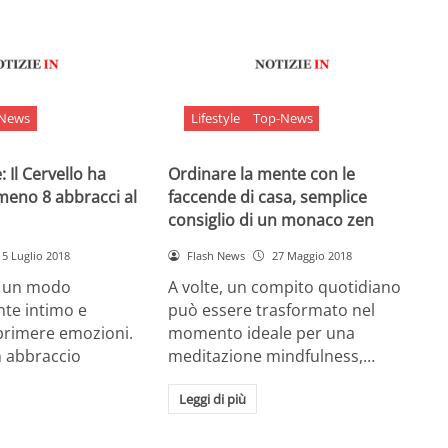
-News
Lifestyle
Top-News
 Il Cervello ha
Ordinare la mente con le
meno 8 abbracci al
faccende di casa, semplice
consiglio di un monaco zen
5 Luglio 2018
Flash News
27 Maggio 2018
è un modo
A volte, un compito quotidiano
nte intimo e
può essere trasformato nel
sprimere emozioni.
momento ideale per una
n abbraccio
meditazione mindfulness,…
Leggi di più