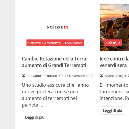
Scienze / Ambiente
Top-News
Lifestyle
Cambio Rotazione della Terra:
Idee contro la
aumento di Grandi Terremoti
venerdì sera
Giovanni Fortunato
23 Novembre 2017
Sophia Allegri
Uno studio assicura che l'anno
È il momento 
nuovo porterà con se una
tuo venerdì s
aumento di terremoti nel
intenzione. 
pianeta.…
Leggi di più
Leggi di più