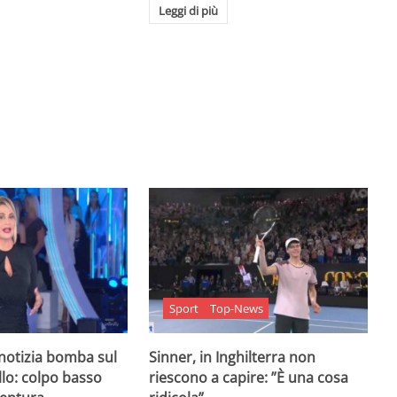
Leggi di più
Sport
Top-News
 notizia bomba sul
Sinner, in Inghilterra non
lo: colpo basso
riescono a capire: ”È una cosa