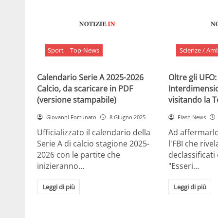
Sport
Top-News
Scienze / Am
Calendario Serie A 2025-2026
Oltre gli UFO:
Calcio, da scaricare in PDF
Interdimensi
(versione stampabile)
visitando la 
Giovanni Fortunato
8 Giugno 2025
Flash News
Ufficializzato il calendario della
Ad affermarl
Serie A di calcio stagione 2025-
l'FBI che rivela
2026 con le partite che
declassificati
inizieranno…
"Esseri…
Leggi di più
Leggi di più