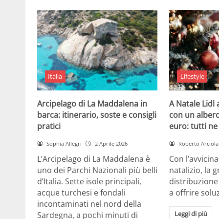
Italia
Lifestyle
Arcipelago di La Maddalena in
A Natale Lidl
barca: itinerario, soste e consigli
con un albero
pratici
euro: tutti n
Sophia Allegri
2 Aprile 2026
Roberto Arciola
L’Arcipelago di La Maddalena è
Con l’avvicin
uno dei Parchi Nazionali più belli
natalizio, la 
d’Italia. Sette isole principali,
distribuzione
acque turchesi e fondali
a offrire solu
incontaminati nel nord della
Leggi di più
Sardegna, a pochi minuti di