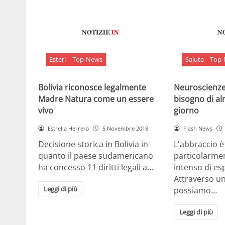
Esteri
Top-News
Salute
Top
Bolivia riconosce legalmente
Neuroscienze:
Madre Natura come un essere
bisogno di al
vivo
giorno
Estrella Herrera
5 Novembre 2018
Flash News
Decisione storica in Bolivia in
L'abbraccio 
quanto il paese sudamericano
particolarme
ha concesso 11 diritti legali a…
intenso di e
Attraverso u
Leggi di più
possiamo…
Leggi di più