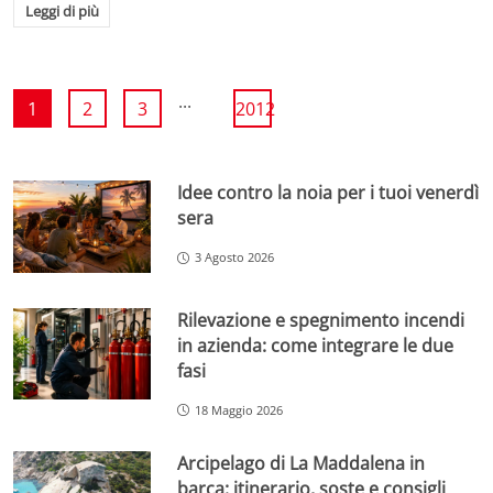
Leggi di più
...
1
2
3
2012
Idee contro la noia per i tuoi venerdì
sera
3 Agosto 2026
Rilevazione e spegnimento incendi
in azienda: come integrare le due
fasi
18 Maggio 2026
Arcipelago di La Maddalena in
barca: itinerario, soste e consigli