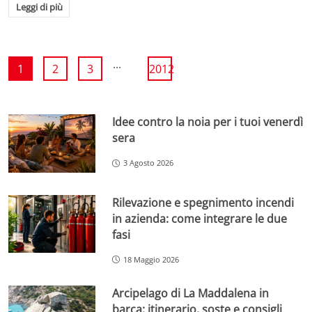
Leggi di più
...
1
2
3
2012
Idee contro la noia per i tuoi venerdì
sera
3 Agosto 2026
Rilevazione e spegnimento incendi
in azienda: come integrare le due
fasi
18 Maggio 2026
Arcipelago di La Maddalena in
barca: itinerario, soste e consigli