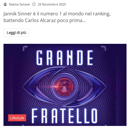
Mattia Senese
29 Novembre 2025
Jannik Sinner è il numero 1 al mondo nel ranking,
battendo Carlos Alcaraz poco prima…
Leggi di più
Lifestyle