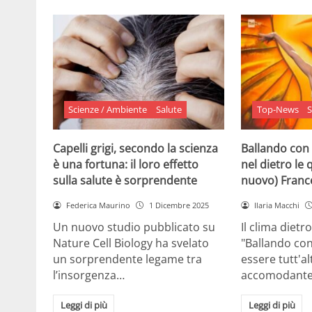
Scienze / Ambiente
Salute
Top-News
S
Capelli grigi, secondo la scienza
Ballando con 
è una fortuna: il loro effetto
nel dietro le 
sulla salute è sorprendente
nuovo) France
Federica Maurino
1 Dicembre 2025
Ilaria Macchi
Un nuovo studio pubblicato su
Il clima dietro
Nature Cell Biology ha svelato
"Ballando con
un sorprendente legame tra
essere tutt'a
l’insorgenza…
accomodante
Leggi di più
Leggi di più