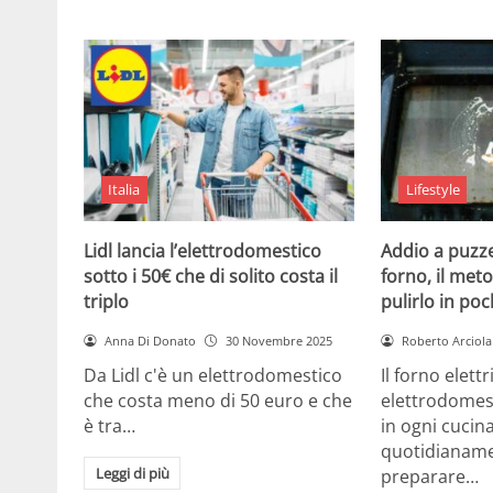
Italia
Lifestyle
Lidl lancia l’elettrodomestico
Addio a puzze
sotto i 50€ che di solito costa il
forno, il met
triplo
pulirlo in poc
Anna Di Donato
30 Novembre 2025
Roberto Arciola
Da Lidl c'è un elettrodomestico
Il forno elett
che costa meno di 50 euro e che
elettrodomes
è tra…
in ogni cuci
quotidianame
Leggi di più
preparare…