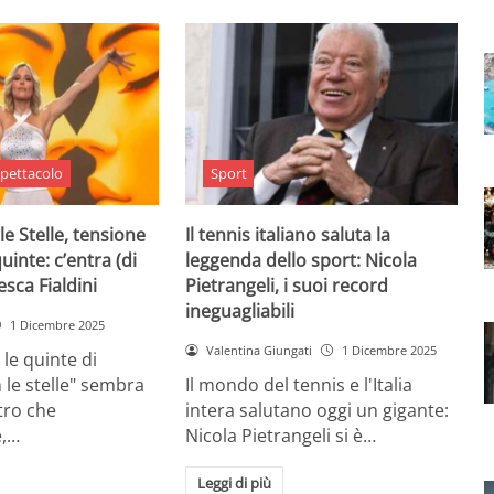
pettacolo
Sport
le Stelle, tensione
Il tennis italiano saluta la
quinte: c’entra (di
leggenda dello sport: Nicola
sca Fialdini
Pietrangeli, i suoi record
ineguagliabili
1 Dicembre 2025
Valentina Giungati
1 Dicembre 2025
 le quinte di
 le stelle" sembra
Il mondo del tennis e l'Italia
ltro che
intera salutano oggi un gigante:
,…
Nicola Pietrangeli si è…
Leggi di più