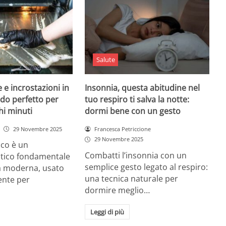
Salute
 e incrostazioni in
Insonnia, questa abitudine nel
odo perfetto per
tuo respiro ti salva la notte:
hi minuti
dormi bene con un gesto
29 Novembre 2025
Francesca Petriccione
29 Novembre 2025
rico è un
Combatti l’insonnia con un
tico fondamentale
semplice gesto legato al respiro:
na moderna, usato
una tecnica naturale per
nte per
dormire meglio…
Leggi di più