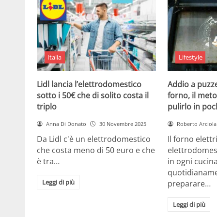
Italia
Lifestyle
Lidl lancia l’elettrodomestico
Addio a puzze
sotto i 50€ che di solito costa il
forno, il met
triplo
pulirlo in poc
Anna Di Donato
30 Novembre 2025
Roberto Arciola
Da Lidl c'è un elettrodomestico
Il forno elett
che costa meno di 50 euro e che
elettrodomes
è tra…
in ogni cuci
quotidianame
Leggi di più
preparare…
Leggi di più