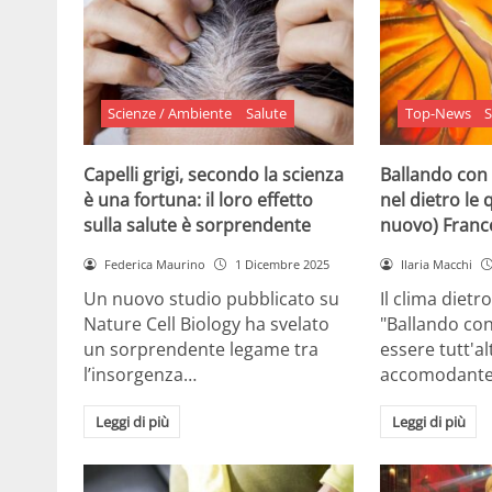
Scienze / Ambiente
Salute
Top-News
S
Capelli grigi, secondo la scienza
Ballando con 
è una fortuna: il loro effetto
nel dietro le 
sulla salute è sorprendente
nuovo) France
Federica Maurino
1 Dicembre 2025
Ilaria Macchi
Un nuovo studio pubblicato su
Il clima dietro
Nature Cell Biology ha svelato
"Ballando con
un sorprendente legame tra
essere tutt'a
l’insorgenza…
accomodante
Leggi di più
Leggi di più