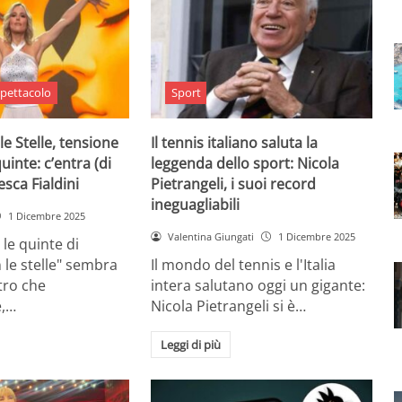
pettacolo
Sport
le Stelle, tensione
Il tennis italiano saluta la
quinte: c’entra (di
leggenda dello sport: Nicola
sca Fialdini
Pietrangeli, i suoi record
ineguagliabili
1 Dicembre 2025
Valentina Giungati
1 Dicembre 2025
 le quinte di
 le stelle" sembra
Il mondo del tennis e l'Italia
ltro che
intera salutano oggi un gigante:
,…
Nicola Pietrangeli si è…
Leggi di più