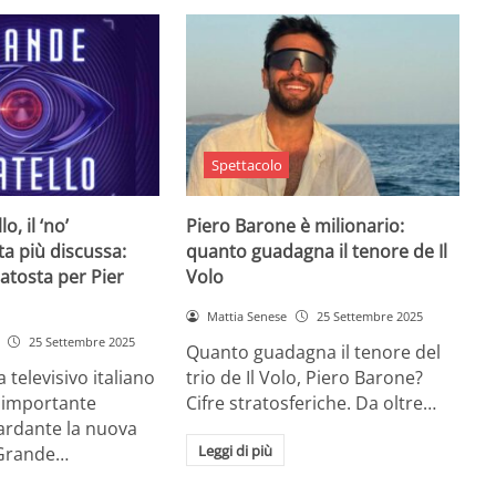
Spettacolo
o, il ‘no’
Piero Barone è milionario:
ta più discussa:
quanto guadagna il tenore de Il
batosta per Pier
Volo
Mattia Senese
25 Settembre 2025
25 Settembre 2025
Quanto guadagna il tenore del
televisivo italiano
trio de Il Volo, Piero Barone?
n importante
Cifre stratosferiche. Da oltre…
ardante la nuova
Leggi di più
 Grande…