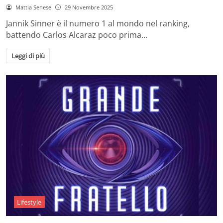
Mattia Senese
29 Novembre 2025
Jannik Sinner è il numero 1 al mondo nel ranking,
battendo Carlos Alcaraz poco prima…
Leggi di più
Lifestyle