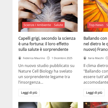
Scienze / Ambiente
Salute
Top-News
S
Capelli grigi, secondo la scienza
Ballando con 
è una fortuna: il loro effetto
nel dietro le 
sulla salute è sorprendente
nuovo) France
Federica Maurino
1 Dicembre 2025
Ilaria Macchi
Un nuovo studio pubblicato su
Il clima dietro
Nature Cell Biology ha svelato
"Ballando con
un sorprendente legame tra
essere tutt'a
l’insorgenza…
accomodante
Leggi di più
Leggi di più