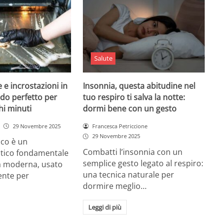
Salute
 e incrostazioni in
Insonnia, questa abitudine nel
odo perfetto per
tuo respiro ti salva la notte:
hi minuti
dormi bene con un gesto
29 Novembre 2025
Francesca Petriccione
29 Novembre 2025
rico è un
Combatti l’insonnia con un
tico fondamentale
semplice gesto legato al respiro:
na moderna, usato
una tecnica naturale per
nte per
dormire meglio…
Leggi di più