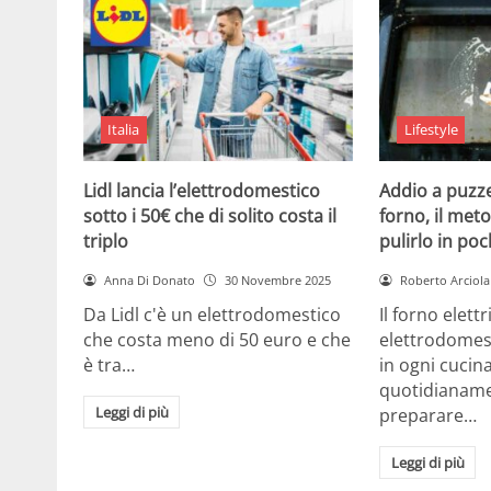
Italia
Lifestyle
Lidl lancia l’elettrodomestico
Addio a puzze
sotto i 50€ che di solito costa il
forno, il met
triplo
pulirlo in poc
Anna Di Donato
30 Novembre 2025
Roberto Arciola
Da Lidl c'è un elettrodomestico
Il forno elett
che costa meno di 50 euro e che
elettrodomes
è tra…
in ogni cuci
quotidianame
Leggi di più
preparare…
Leggi di più