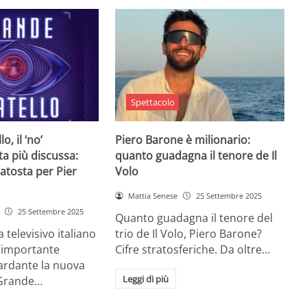
Spettacolo
o, il ‘no’
Piero Barone è milionario:
ta più discussa:
quanto guadagna il tenore de Il
batosta per Pier
Volo
Mattia Senese
25 Settembre 2025
25 Settembre 2025
Quanto guadagna il tenore del
televisivo italiano
trio de Il Volo, Piero Barone?
n importante
Cifre stratosferiche. Da oltre…
ardante la nuova
Leggi di più
 Grande…