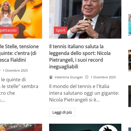
pettacolo
Sport
le Stelle, tensione
Il tennis italiano saluta la
quinte: c’entra (di
leggenda dello sport: Nicola
sca Fialdini
Pietrangeli, i suoi record
ineguagliabili
1 Dicembre 2025
Valentina Giungati
1 Dicembre 2025
 le quinte di
 le stelle" sembra
Il mondo del tennis e l'Italia
ltro che
intera salutano oggi un gigante:
,…
Nicola Pietrangeli si è…
Leggi di più