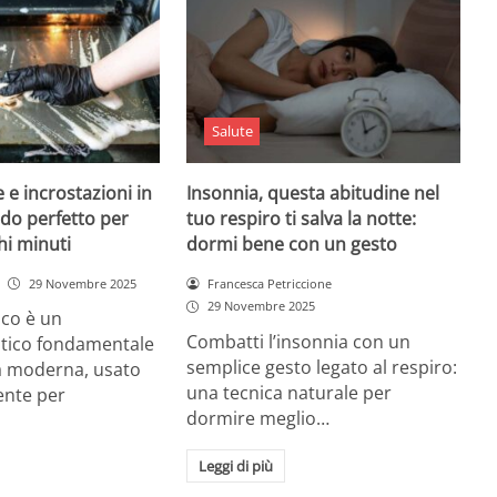
Salute
 e incrostazioni in
Insonnia, questa abitudine nel
odo perfetto per
tuo respiro ti salva la notte:
hi minuti
dormi bene con un gesto
29 Novembre 2025
Francesca Petriccione
29 Novembre 2025
rico è un
Combatti l’insonnia con un
tico fondamentale
semplice gesto legato al respiro:
na moderna, usato
una tecnica naturale per
nte per
dormire meglio…
Leggi di più