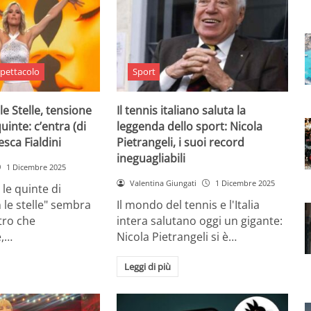
pettacolo
Sport
le Stelle, tensione
Il tennis italiano saluta la
quinte: c’entra (di
leggenda dello sport: Nicola
sca Fialdini
Pietrangeli, i suoi record
ineguagliabili
1 Dicembre 2025
Valentina Giungati
1 Dicembre 2025
 le quinte di
 le stelle" sembra
Il mondo del tennis e l'Italia
ltro che
intera salutano oggi un gigante:
,…
Nicola Pietrangeli si è…
Leggi di più