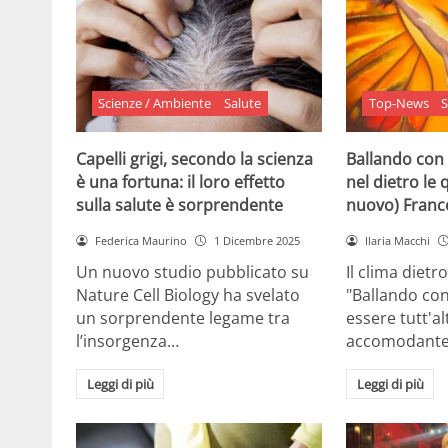
Scienze / Ambiente
Salute
Top-News
S
Capelli grigi, secondo la scienza
Ballando con 
è una fortuna: il loro effetto
nel dietro le 
sulla salute è sorprendente
nuovo) France
Federica Maurino
1 Dicembre 2025
Ilaria Macchi
Un nuovo studio pubblicato su
Il clima dietro
Nature Cell Biology ha svelato
"Ballando con
un sorprendente legame tra
essere tutt'a
l’insorgenza…
accomodante
Leggi di più
Leggi di più