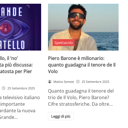
Spettacolo
o, il ‘no’
Piero Barone è milionario:
ta più discussa:
quanto guadagna il tenore de Il
batosta per Pier
Volo
Mattia Senese
25 Settembre 2025
25 Settembre 2025
Quanto guadagna il tenore del
televisivo italiano
trio de Il Volo, Piero Barone?
n importante
Cifre stratosferiche. Da oltre…
ardante la nuova
Leggi di più
 Grande…