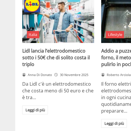
Italia
Lifestyle
Lidl lancia l’elettrodomestico
Addio a puzze
sotto i 50€ che di solito costa il
forno, il met
triplo
pulirlo in poc
Anna Di Donato
30 Novembre 2025
Roberto Arciola
Da Lidl c'è un elettrodomestico
Il forno elett
che costa meno di 50 euro e che
elettrodomes
è tra…
in ogni cuci
quotidianame
Leggi di più
preparare…
Leggi di più