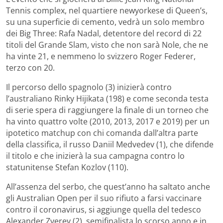
Tennis complex, nel quartiere newyorkese di Queen’s,
su una superficie di cemento, vedrà un solo membro
dei Big Three: Rafa Nadal, detentore del record di 22
titoli del Grande Slam, visto che non sarà Nole, che ne
ha vinte 21, e nemmeno lo svizzero Roger Federer,
terzo con 20.
Il percorso dello spagnolo (3) inizierà contro
l’australiano Rinky Hijikata (198) e come seconda testa
di serie spera di raggiungere la finale di un torneo che
ha vinto quattro volte (2010, 2013, 2017 e 2019) per un
ipotetico matchup con chi comanda dall’altra parte
della classifica, il russo Daniil Medvedev (1), che difende
il titolo e che inizierà la sua campagna contro lo
statunitense Stefan Kozlov (110).
All’assenza del serbo, che quest’anno ha saltato anche
gli Australian Open per il suo rifiuto a farsi vaccinare
contro il coronavirus, si aggiunge quella del tedesco
Alexander Zverev (2), semifinalista lo scorso anno e in