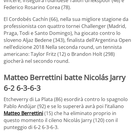
vincere, inseguirà l’olandese Tallon Griekspoor (46) e
Federico Rosarino Corea (78).
El Cordobés Cachín (66), nella sua migliore stagione da
professionista con quattro tornei Challenger (Madrid,
Praga, Todi e Santo Domingo), ha giocato contro lo
sloveno Aljaz Bedene (343), finalista dell’Argentina Open
nell’edizione 2018 Nella seconda round, un tennista
americano: Taylor Fritz (12) o Brandon Holt (298)
giocherà nel secondo round.
Matteo Berrettini batte Nicolás Jarry
6-2 6-3-6-3
Etcheverry di La Plata (86) esordirà contro lo spagnolo
Pablo Andújar (92) e se lo supererà avrà poi l’italiano
Matteo Berrettini
(15) che ha eliminato proprio in
questo momento il cileno Nicolás Jarry (120) con il
punteggio di 6-2 6-3-6-3.