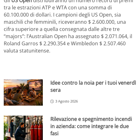
Gli
US Open
distribuiranno un numero record di premi
tra le estrazioni ATP e WTA con una somma di
60.100.000 di dollari. I campioni degli US Open, sia
maschili che femminili, riceveranno $ 2.600.000, una
cifra superiore a quella consegnata dalle altre tre
“majors”: l’Australian Open ha assegnato $ 2.071.064, il
Roland Garros $ 2.290.354 e Wimbledon $ 2.507.460
valuta statunitense.
Idee contro la noia per i tuoi venerdì
sera
3 Agosto 2026
Rilevazione e spegnimento incendi
in azienda: come integrare le due
fasi