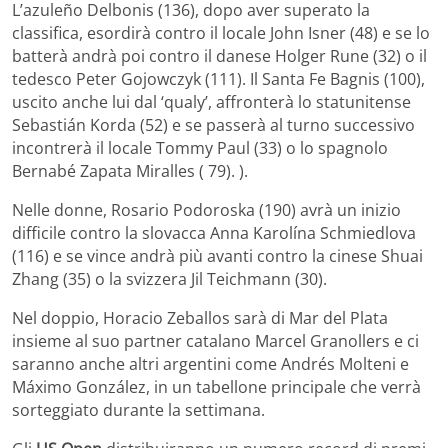
L’azuleño Delbonis (136), dopo aver superato la
classifica, esordirà contro il locale John Isner (48) e se lo
batterà andrà poi contro il danese Holger Rune (32) o il
tedesco Peter Gojowczyk (111). Il Santa Fe Bagnis (100),
uscito anche lui dal ‘qualy’, affronterà lo statunitense
Sebastián Korda (52) e se passerà al turno successivo
incontrerà il locale Tommy Paul (33) o lo spagnolo
Bernabé Zapata Miralles ( 79). ).
Nelle donne, Rosario Podoroska (190) avrà un inizio
difficile contro la slovacca Anna Karolína Schmiedlova
(116) e se vince andrà più avanti contro la cinese Shuai
Zhang (35) o la svizzera Jil Teichmann (30).
Nel doppio, Horacio Zeballos sarà di Mar del Plata
insieme al suo partner catalano Marcel Granollers e ci
saranno anche altri argentini come Andrés Molteni e
Máximo González, in un tabellone principale che verrà
sorteggiato durante la settimana.