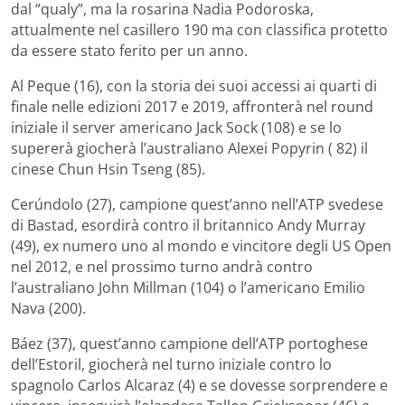
dal “qualy”, ma la rosarina Nadia Podoroska,
attualmente nel casillero 190 ma con classifica protetto
da essere stato ferito per un anno.
Al Peque (16), con la storia dei suoi accessi ai quarti di
finale nelle edizioni 2017 e 2019, affronterà nel round
iniziale il server americano Jack Sock (108) e se lo
supererà giocherà l’australiano Alexei Popyrin ( 82) il
cinese Chun Hsin Tseng (85).
Cerúndolo (27), campione quest’anno nell’ATP svedese
di Bastad, esordirà contro il britannico Andy Murray
(49), ex numero uno al mondo e vincitore degli US Open
nel 2012, e nel prossimo turno andrà contro
l’australiano John Millman (104) o l’americano Emilio
Nava (200).
Báez (37), quest’anno campione dell’ATP portoghese
dell’Estoril, giocherà nel turno iniziale contro lo
spagnolo Carlos Alcaraz (4) e se dovesse sorprendere e