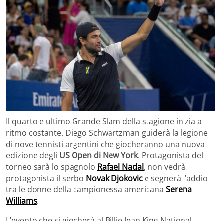
Il quarto e ultimo Grande Slam della stagione inizia a
ritmo costante. Diego Schwartzman guiderà la legione
di nove tennisti argentini che giocheranno una nuova
edizione degli
US Open di New York
. Protagonista del
torneo sarà lo spagnolo
Rafael Nadal
, non vedrà
protagonista il serbo
Novak Djokovic
e segnerà l’addio
tra le donne della campionessa americana
Serena
Williams
.
L’evento che si giocherà al Billie Jean King National