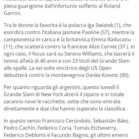
piena guarigione dall’infortunio sofferto al Roland
Garros.
Tra le donne la favorita è la polacca Iga Swiatek (1), che
esordirà contro l’italiana Jasmine Paoline (57), mentre la
campionessa in carica è la britannica Emma Raducanu
(11), che scatterà contro la francese Alize Cornet (37 ). In
ogni caso, il focus sarà su Serena Williams, che lascerà il
tennis all’età di 40 anni e con 23 titoli del Grande Slam
alle spalle. La sei volte vincitrice degli US Open
debutterà contro la montenegrina Danka Kovinic (80).
Per quanto riguarda gli argentini, questo lunedì il
Grande Slam di New York alzerà il sipario e in totale
saranno nove le racchette, sette che sono entrate
direttamente e due che hanno superato la classifica.
In questo senso Francisco Cerúndolo, Sebastián Báez,
Pedro Cachín, Federico Coria, Tomás Etcheverry,
Federico Deblonis e Facundo Bagnis, gli ultimi emersi