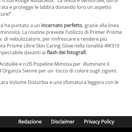
la n.326 Rouge Audacieux. “La texture sensoriale, ultra-
drata e protegge le labbra donando loro un aspetto
ture!”
dra ha puntato a un
incarnato perfetto
, grazie alla linea
minosità. La routine prevede l’utilizzo di Primer Prisme
 di nebulizzatore, per rinfrescare e rendere più
inta Prisme Libre Skin Caring Glow nella tonalità 4W310
impeccabile davanti ai
flash dei fotografi
.
 Acidulée e n.05 Popeline Mimosa per illuminare il
.04 Organza Sienne per un tocco di colore sugli zigomi.
ara Volume Disturbia e una sfumatura leggera con le
Redazione
Disclaimer
Privacy Policy