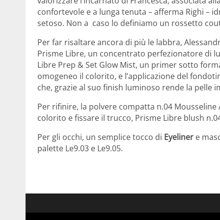
valorizzare l’incarnato di Francesca, associata al
confortevole e a lunga tenuta – afferma Righi – i
setoso. Non a caso lo definiamo un rossetto cou
Per far risaltare ancora di più le labbra, Alessan
Prisme Libre, un concentrato perfezionatore di lu
Libre Prep & Set Glow Mist, un primer sotto forma
omogeneo il colorito, e l’applicazione del fondot
che, grazie al suo finish luminoso rende la pelle 
Per rifinire, la polvere compatta n.04 Mousseline
colorito e fissare il trucco, Prisme Libre blush n
Per gli occhi, un semplice tocco di
Eyeliner
e masc
palette Le9.03 e Le9.05.