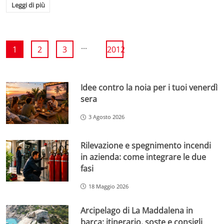
Leggi di più
...
1
2
3
2012
Idee contro la noia per i tuoi venerdì
sera
3 Agosto 2026
Rilevazione e spegnimento incendi
in azienda: come integrare le due
fasi
18 Maggio 2026
Arcipelago di La Maddalena in
barca: itinerario, soste e consigli