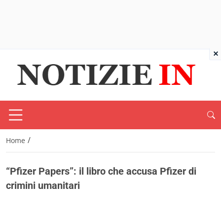
×
/
Home
“Pfizer Papers”: il libro che accusa Pfizer di
crimini umanitari