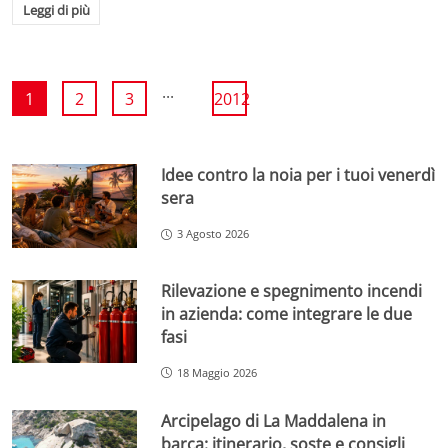
Leggi di più
...
1
2
3
2012
Idee contro la noia per i tuoi venerdì
sera
3 Agosto 2026
Rilevazione e spegnimento incendi
in azienda: come integrare le due
fasi
18 Maggio 2026
Arcipelago di La Maddalena in
barca: itinerario, soste e consigli