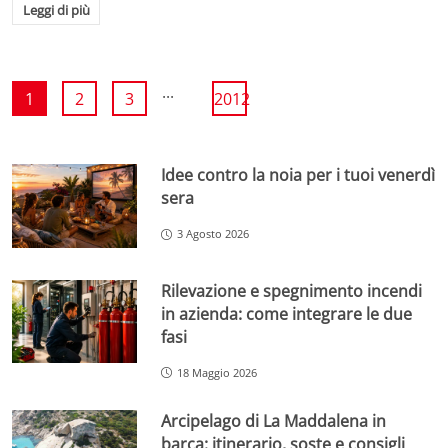
Leggi di più
...
1
2
3
2012
Idee contro la noia per i tuoi venerdì
sera
3 Agosto 2026
Rilevazione e spegnimento incendi
in azienda: come integrare le due
fasi
18 Maggio 2026
Arcipelago di La Maddalena in
barca: itinerario, soste e consigli