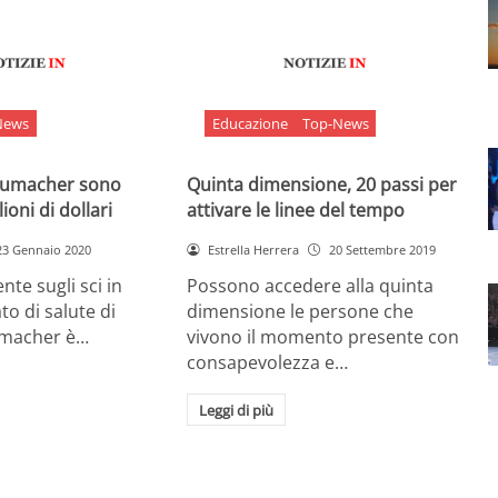
News
Educazione
Top-News
chumacher sono
Quinta dimensione, 20 passi per
ioni di dollari
attivare le linee del tempo
23 Gennaio 2020
Estrella Herrera
20 Settembre 2019
nte sugli sci in
Possono accedere alla quinta
ato di salute di
dimensione le persone che
umacher è…
vivono il momento presente con
consapevolezza e…
Leggi di più