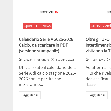
Sport
Top-News
Scienze / Am
Calendario Serie A 2025-2026
Oltre gli UFO:
Calcio, da scaricare in PDF
Interdimensi
(versione stampabile)
visitando la 
Giovanni Fortunato
8 Giugno 2025
Flash News
Ufficializzato il calendario della
Ad affermarl
Serie A di calcio stagione 2025-
l'FBI che rivela
2026 con le partite che
declassificati
inizieranno…
"Esseri…
Leggi di più
Leggi di più