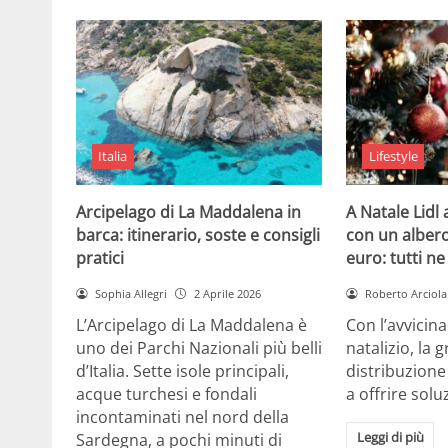
Italia
Lifestyle
Arcipelago di La Maddalena in
A Natale Lidl
barca: itinerario, soste e consigli
con un albero
pratici
euro: tutti n
Sophia Allegri
2 Aprile 2026
Roberto Arciola
L’Arcipelago di La Maddalena è
Con l’avvicin
uno dei Parchi Nazionali più belli
natalizio, la 
d’Italia. Sette isole principali,
distribuzione
acque turchesi e fondali
a offrire solu
incontaminati nel nord della
Leggi di più
Sardegna, a pochi minuti di