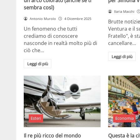
un arco colorato (anche se ti
per Simona V
sembra così)
Ilaria Macchi
Antonio Murolo
4 Dicembre 2025
Brutte notizi
Un fenomeno che tutti
Ventura e il 
crediamo di conoscere
Fratello", è s
nasconde in realtà molto più di
cancellare…
ciò che…
Leggi di più
Leggi di più
Esteri
Economia
Il re più ricco del mondo
Questa è la ci