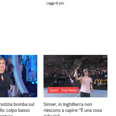
Leggi di più
Sport
Top-News
 notizia bomba sul
Sinner, in Inghilterra non
lo: colpo basso
riescono a capire: ”È una cosa