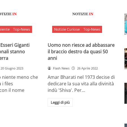
biente
Top-News
Notizie Curiose
Top-News
 Esseri Giganti
Uomo non riesce ad abbassare
onali stanno
il braccio destro da quasi 50
Terra
anni
20 Giugno 2023
Flash News
26 Aprile 2022
o niente meno che
Amar Bharati nel 1973 decise di
 i files
dedicare la sua vita alla divinità
 con il nome
indù 'Shiva'. Per…
Leggi di più