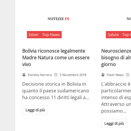
Esteri
Top-News
Salute
Top
Bolivia riconosce legalmente
Neuroscienze:
Madre Natura come un essere
bisogno di al
vivo
giorno
Estrella Herrera
5 Novembre 2018
Flash News
Decisione storica in Bolivia in
L'abbraccio 
quanto il paese sudamericano
particolarme
ha concesso 11 diritti legali a…
intenso di e
Attraverso u
Leggi di più
possiamo…
Leggi di più