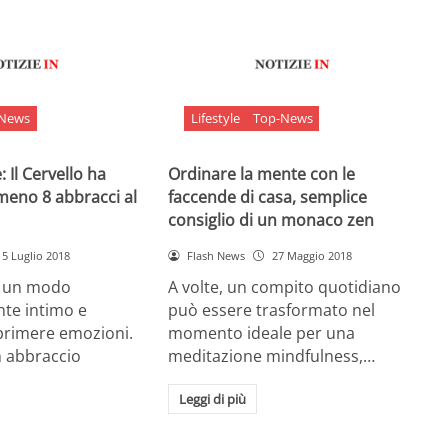
-News
Lifestyle
Top-News
 Il Cervello ha
Ordinare la mente con le
meno 8 abbracci al
faccende di casa, semplice
consiglio di un monaco zen
5 Luglio 2018
Flash News
27 Maggio 2018
è un modo
A volte, un compito quotidiano
nte intimo e
può essere trasformato nel
sprimere emozioni.
momento ideale per una
n abbraccio
meditazione mindfulness,…
Leggi di più