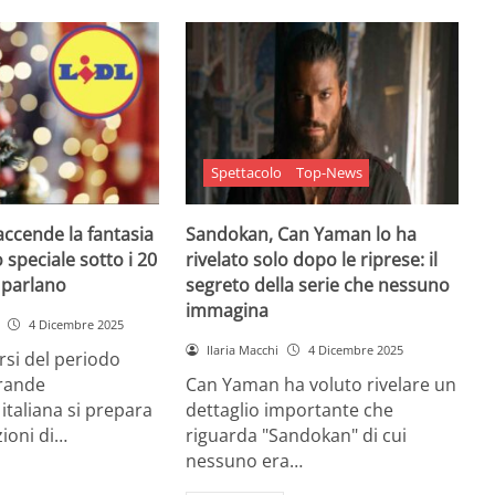
Spettacolo
Top-News
 accende la fantasia
Sandokan, Can Yaman lo ha
 speciale sotto i 20
rivelato solo dopo le riprese: il
e parlano
segreto della serie che nessuno
immagina
4 Dicembre 2025
Ilaria Macchi
4 Dicembre 2025
arsi del periodo
grande
Can Yaman ha voluto rivelare un
 italiana si prepara
dettaglio importante che
zioni di…
riguarda "Sandokan" di cui
nessuno era…