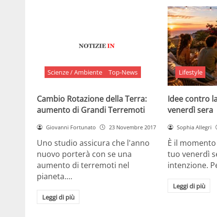
Scienze / Ambiente
Top-News
Lifestyle
Cambio Rotazione della Terra:
Idee contro la
aumento di Grandi Terremoti
venerdì sera
Giovanni Fortunato
23 Novembre 2017
Sophia Allegri
Uno studio assicura che l'anno
È il momento 
nuovo porterà con se una
tuo venerdì s
aumento di terremoti nel
intenzione. 
pianeta.…
Leggi di più
Leggi di più