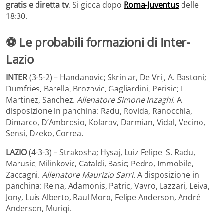
gratis e diretta tv
. Si gioca dopo
Roma-Juventus
delle
18:30.
⚽ Le probabili formazioni di Inter-
Lazio
INTER
(3-5-2) – Handanovic; Skriniar, De Vrij, A. Bastoni;
Dumfries, Barella, Brozovic, Gagliardini, Perisic; L.
Martinez, Sanchez.
Allenatore Simone Inzaghi
. A
disposizione in panchina: Radu, Rovida, Ranocchia,
Dimarco, D’Ambrosio, Kolarov, Darmian, Vidal, Vecino,
Sensi, Dzeko, Correa.
LAZIO
(4-3-3) – Strakosha; Hysaj, Luiz Felipe, S. Radu,
Marusic; Milinkovic, Cataldi, Basic; Pedro, Immobile,
Zaccagni.
Allenatore Maurizio Sarri
. A disposizione in
panchina: Reina, Adamonis, Patric, Vavro, Lazzari, Leiva,
Jony, Luis Alberto, Raul Moro, Felipe Anderson, André
Anderson, Muriqi.