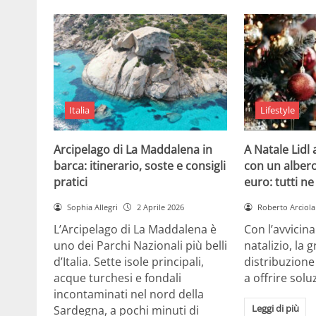
Italia
Lifestyle
Arcipelago di La Maddalena in
A Natale Lidl
barca: itinerario, soste e consigli
con un albero
pratici
euro: tutti n
Sophia Allegri
2 Aprile 2026
Roberto Arciola
L’Arcipelago di La Maddalena è
Con l’avvicin
uno dei Parchi Nazionali più belli
natalizio, la 
d’Italia. Sette isole principali,
distribuzione
acque turchesi e fondali
a offrire solu
incontaminati nel nord della
Leggi di più
Sardegna, a pochi minuti di