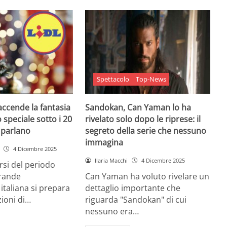
Spettacolo
Top-News
 accende la fantasia
Sandokan, Can Yaman lo ha
 speciale sotto i 20
rivelato solo dopo le riprese: il
e parlano
segreto della serie che nessuno
immagina
4 Dicembre 2025
Ilaria Macchi
4 Dicembre 2025
arsi del periodo
grande
Can Yaman ha voluto rivelare un
 italiana si prepara
dettaglio importante che
zioni di…
riguarda "Sandokan" di cui
nessuno era…