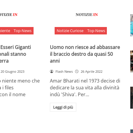
biente
Top-News
Notizie Curiose
Top-News
 Esseri Giganti
Uomo non riesce ad abbassare
onali stanno
il braccio destro da quasi 50
Terra
anni
20 Giugno 2023
Flash News
26 Aprile 2022
o niente meno che
Amar Bharati nel 1973 decise di
 i files
dedicare la sua vita alla divinità
 con il nome
indù 'Shiva'. Per…
Leggi di più