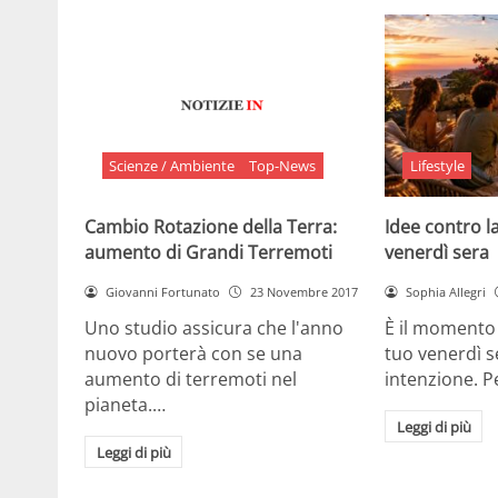
Scienze / Ambiente
Top-News
Lifestyle
Cambio Rotazione della Terra:
Idee contro la
aumento di Grandi Terremoti
venerdì sera
Giovanni Fortunato
23 Novembre 2017
Sophia Allegri
Uno studio assicura che l'anno
È il momento 
nuovo porterà con se una
tuo venerdì s
aumento di terremoti nel
intenzione. 
pianeta.…
Leggi di più
Leggi di più