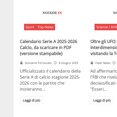
Sport
Top-News
Scienze / Am
Calendario Serie A 2025-2026
Oltre gli UFO:
Calcio, da scaricare in PDF
Interdimensi
(versione stampabile)
visitando la 
Giovanni Fortunato
8 Giugno 2025
Flash News
Ufficializzato il calendario della
Ad affermarl
Serie A di calcio stagione 2025-
l'FBI che rivela
2026 con le partite che
declassificati
inizieranno…
"Esseri…
Leggi di più
Leggi di più