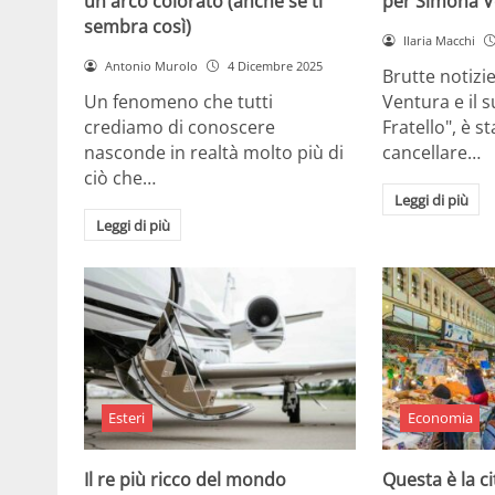
un arco colorato (anche se ti
per Simona V
sembra così)
Ilaria Macchi
Antonio Murolo
4 Dicembre 2025
Brutte notizi
Un fenomeno che tutti
Ventura e il 
crediamo di conoscere
Fratello", è s
nasconde in realtà molto più di
cancellare…
ciò che…
Leggi di più
Leggi di più
Esteri
Economia
Il re più ricco del mondo
Questa è la ci