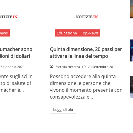
News
Educazione
Top-News
chumacher sono
Quinta dimensione, 20 passi per
ioni di dollari
attivare le linee del tempo
23 Gennaio 2020
Estrella Herrera
20 Settembre 2019
nte sugli sci in
Possono accedere alla quinta
ato di salute di
dimensione le persone che
umacher è…
vivono il momento presente con
consapevolezza e…
Leggi di più