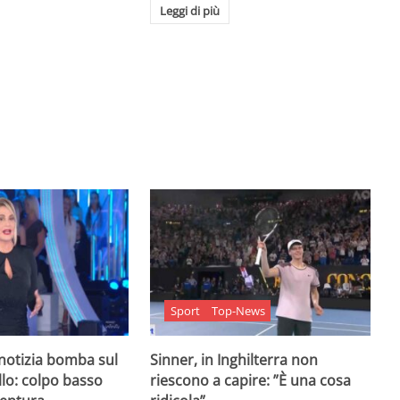
Leggi di più
Sport
Top-News
 notizia bomba sul
Sinner, in Inghilterra non
lo: colpo basso
riescono a capire: ”È una cosa