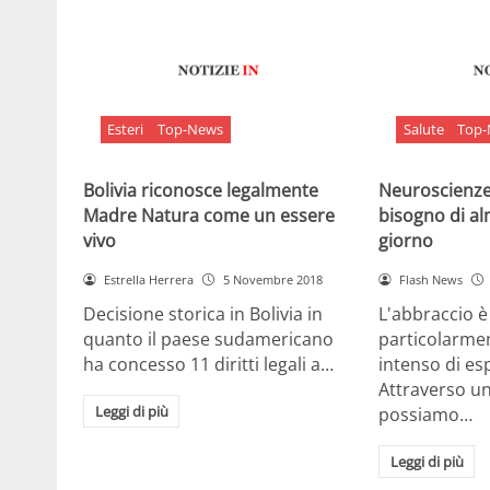
Esteri
Top-News
Salute
Top
Bolivia riconosce legalmente
Neuroscienze:
Madre Natura come un essere
bisogno di al
vivo
giorno
Estrella Herrera
5 Novembre 2018
Flash News
Decisione storica in Bolivia in
L'abbraccio 
quanto il paese sudamericano
particolarme
ha concesso 11 diritti legali a…
intenso di e
Attraverso u
Leggi di più
possiamo…
Leggi di più