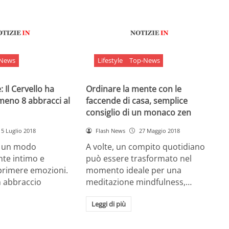
-News
Lifestyle
Top-News
 Il Cervello ha
Ordinare la mente con le
meno 8 abbracci al
faccende di casa, semplice
consiglio di un monaco zen
5 Luglio 2018
Flash News
27 Maggio 2018
è un modo
A volte, un compito quotidiano
nte intimo e
può essere trasformato nel
sprimere emozioni.
momento ideale per una
n abbraccio
meditazione mindfulness,…
Leggi di più