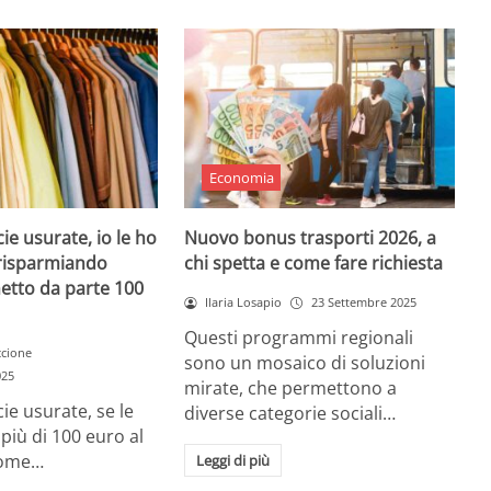
Economia
ie usurate, io le ho
Nuovo bonus trasporti 2026, a
ì risparmiando
chi spetta e come fare richiesta
etto da parte 100
Ilaria Losapio
23 Settembre 2025
Questi programmi regionali
ccione
sono un mosaico di soluzioni
025
mirate, che permettono a
ie usurate, se le
diverse categorie sociali…
i più di 100 euro al
come…
Leggi di più