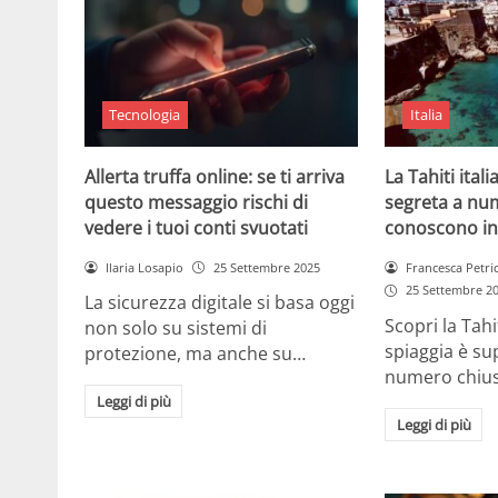
Tecnologia
Italia
Allerta truffa online: se ti arriva
La Tahiti itali
questo messaggio rischi di
segreta a nu
vedere i tuoi conti svuotati
conoscono in
Ilaria Losapio
25 Settembre 2025
Francesca Petri
25 Settembre 2
La sicurezza digitale si basa oggi
Scopri la Tahi
non solo su sistemi di
spiaggia è su
protezione, ma anche su…
numero chius
Leggi di più
Leggi di più