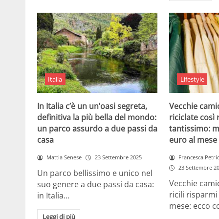
Italia
Lifestyle
In Italia c’è un un’oasi segreta,
Vecchie camic
definitiva la più bella del mondo:
riciclate cos
un parco assurdo a due passi da
tantissimo: m
casa
euro al mese
Mattia Senese
23 Settembre 2025
Francesca Petri
23 Settembre 2
Un parco bellissimo e unico nel
Vecchie camic
suo genere a due passi da casa:
ricili risparm
in Italia…
mese: ecco 
Leggi di più