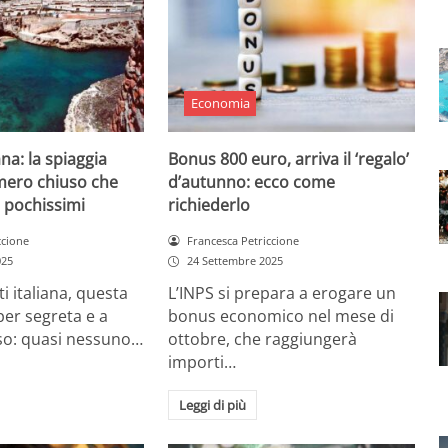
Economia
ana: la spiaggia
Bonus 800 euro, arriva il ‘regalo’
mero chiuso che
d’autunno: ecco come
 pochissimi
richiederlo
ccione
Francesca Petriccione
025
24 Settembre 2025
ti italiana, questa
L’INPS si prepara a erogare un
per segreta e a
bonus economico nel mese di
o: quasi nessuno…
ottobre, che raggiungerà
importi…
Leggi di più