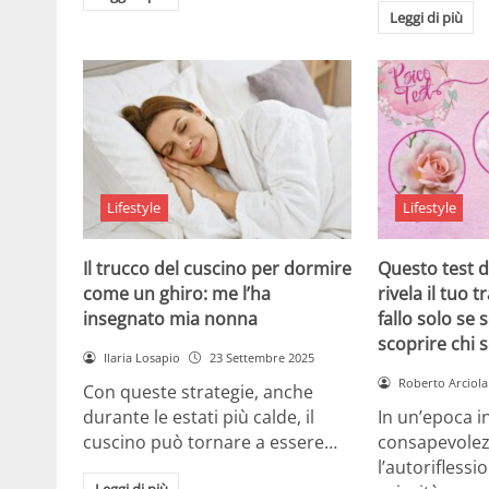
Leggi di più
Lifestyle
Lifestyle
Il trucco del cuscino per dormire
Questo test d
come un ghiro: me l’ha
rivela il tuo 
insegnato mia nonna
fallo solo se 
scoprire chi s
Ilaria Losapio
23 Settembre 2025
Roberto Arciola
Con queste strategie, anche
durante le estati più calde, il
In un’epoca in
cuscino può tornare a essere…
consapevolezz
l’autorifless