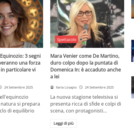
Spettacolo
Equinozio: 3 segni
Mara Venier come De Martino,
everanno una forza
duro colpo dopo la puntata di
in particolare vi
Domenica In: è accaduto anche
a lei
24 Settembre 2025
Ilaria Losapio
24 Settembre 2025
dell'equinozio
La nuova stagione televisiva si
 natura si prepara
presenta ricca di sfide e colpi di
lo di equilibrio
scena, con protagonisti…
Leggi di più