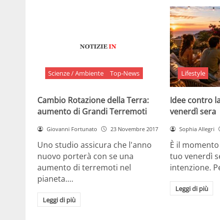
Scienze / Ambiente
Top-News
Lifestyle
Cambio Rotazione della Terra:
Idee contro la
aumento di Grandi Terremoti
venerdì sera
Giovanni Fortunato
23 Novembre 2017
Sophia Allegri
Uno studio assicura che l'anno
È il momento 
nuovo porterà con se una
tuo venerdì s
aumento di terremoti nel
intenzione. 
pianeta.…
Leggi di più
Leggi di più