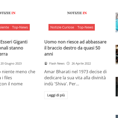
biente
Top-News
Notizie Curiose
Top-News
 Esseri Giganti
Uomo non riesce ad abbassare
onali stanno
il braccio destro da quasi 50
Terra
anni
20 Giugno 2023
Flash News
26 Aprile 2022
o niente meno che
Amar Bharati nel 1973 decise di
 i files
dedicare la sua vita alla divinità
 con il nome
indù 'Shiva'. Per…
Leggi di più