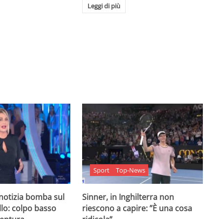
Leggi di più
Sport
Top-News
 notizia bomba sul
Sinner, in Inghilterra non
lo: colpo basso
riescono a capire: ”È una cosa