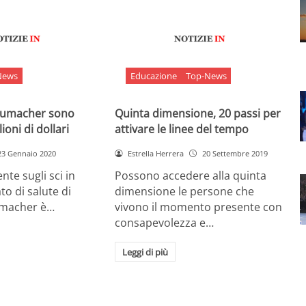
News
Educazione
Top-News
chumacher sono
Quinta dimensione, 20 passi per
ioni di dollari
attivare le linee del tempo
23 Gennaio 2020
Estrella Herrera
20 Settembre 2019
nte sugli sci in
Possono accedere alla quinta
ato di salute di
dimensione le persone che
umacher è…
vivono il momento presente con
consapevolezza e…
Leggi di più