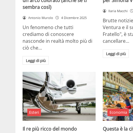
un arco colorato (anche se ti
per Simona V
sembra così)
Ilaria Macchi
Antonio Murolo
4 Dicembre 2025
Brutte notizi
Un fenomeno che tutti
Ventura e il 
crediamo di conoscere
Fratello", è s
nasconde in realtà molto più di
cancellare…
ciò che…
Leggi di più
Leggi di più
Esteri
Economia
Il re più ricco del mondo
Questa è la ci