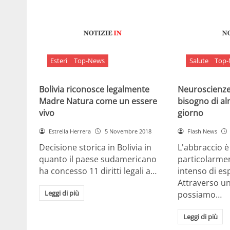
Esteri
Top-News
Salute
Top
Bolivia riconosce legalmente
Neuroscienze:
Madre Natura come un essere
bisogno di al
vivo
giorno
Estrella Herrera
5 Novembre 2018
Flash News
Decisione storica in Bolivia in
L'abbraccio 
quanto il paese sudamericano
particolarme
ha concesso 11 diritti legali a…
intenso di e
Attraverso u
Leggi di più
possiamo…
Leggi di più