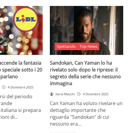
Spettacolo
Top-News
 accende la fantasia
Sandokan, Can Yaman lo ha
 speciale sotto i 20
rivelato solo dopo le riprese: il
e parlano
segreto della serie che nessuno
immagina
4 Dicembre 2025
Ilaria Macchi
4 Dicembre 2025
arsi del periodo
grande
Can Yaman ha voluto rivelare un
 italiana si prepara
dettaglio importante che
zioni di…
riguarda "Sandokan" di cui
nessuno era…