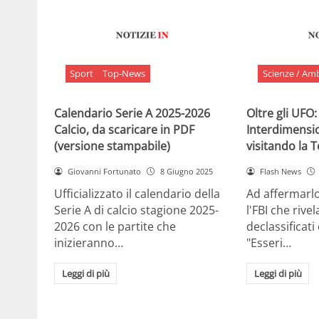
Sport
Top-News
Scienze / Am
Calendario Serie A 2025-2026
Oltre gli UFO:
Calcio, da scaricare in PDF
Interdimensi
(versione stampabile)
visitando la 
Giovanni Fortunato
8 Giugno 2025
Flash News
Ufficializzato il calendario della
Ad affermarl
Serie A di calcio stagione 2025-
l'FBI che rivela
2026 con le partite che
declassificati
inizieranno…
"Esseri…
Leggi di più
Leggi di più