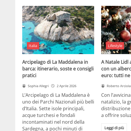
Italia
Lifestyle
Arcipelago di La Maddalena in
A Natale Lidl
barca: itinerario, soste e consigli
con un albero
pratici
euro: tutti n
Sophia Allegri
2 Aprile 2026
Roberto Arciola
L’Arcipelago di La Maddalena è
Con l’avvicin
uno dei Parchi Nazionali più belli
natalizio, la 
d’Italia. Sette isole principali,
distribuzione
acque turchesi e fondali
a offrire solu
incontaminati nel nord della
Leggi di più
Sardegna, a pochi minuti di