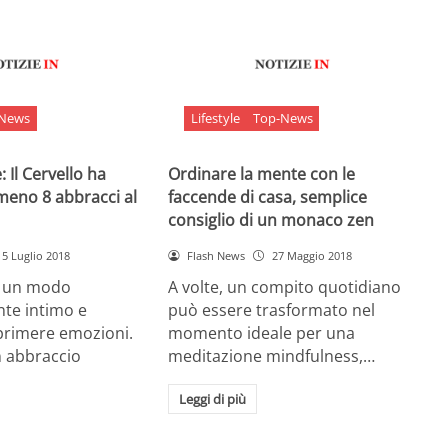
-News
Lifestyle
Top-News
 Il Cervello ha
Ordinare la mente con le
meno 8 abbracci al
faccende di casa, semplice
consiglio di un monaco zen
5 Luglio 2018
Flash News
27 Maggio 2018
è un modo
A volte, un compito quotidiano
nte intimo e
può essere trasformato nel
sprimere emozioni.
momento ideale per una
n abbraccio
meditazione mindfulness,…
Leggi di più