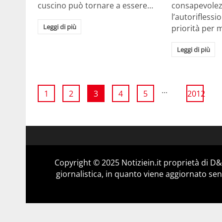
cuscino può tornare a essere…
consapevolezz
l’autorifless
Leggi di più
priorità per 
Leggi di più
...
1
2
3
4
5
2012
Copyright © 2025 Notiziein.it proprietà di 
giornalistica, in quanto viene aggiornato sen