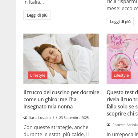
ricili risparm
in Italia…
mese: ecco 
Leggi di più
Leggi di più
Lifestyle
Lifestyle
Il trucco del cuscino per dormire
Questo test d
come un ghiro: me l’ha
rivela il tuo 
insegnato mia nonna
fallo solo se 
scoprire chi s
Ilaria Losapio
23 Settembre 2025
Roberto Arciola
Con queste strategie, anche
durante le estati più calde, il
In un’epoca in