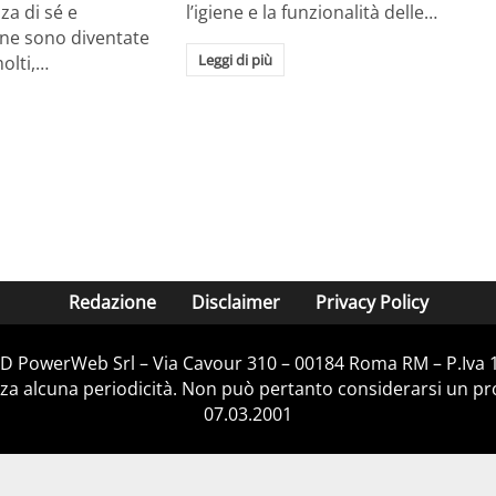
a di sé e
l’igiene e la funzionalità delle…
ione sono diventate
Leggi di più
molti,…
Redazione
Disclaimer
Privacy Policy
D&D PowerWeb Srl – Via Cavour 310 – 00184 Roma RM – P.Iva
za alcuna periodicità. Non può pertanto considerarsi un prod
07.03.2001