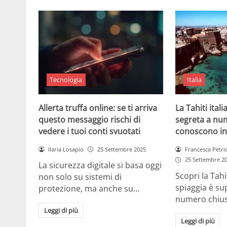
Tecnologia
Italia
Allerta truffa online: se ti arriva
La Tahiti itali
questo messaggio rischi di
segreta a nu
vedere i tuoi conti svuotati
conoscono in
Ilaria Losapio
25 Settembre 2025
Francesca Petri
25 Settembre 2
La sicurezza digitale si basa oggi
Scopri la Tahi
non solo su sistemi di
spiaggia è su
protezione, ma anche su…
numero chius
Leggi di più
Leggi di più