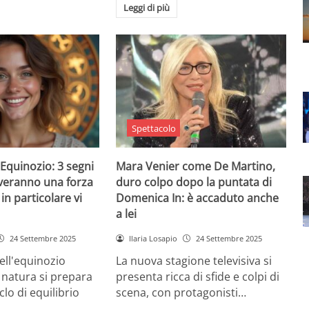
Leggi di più
Spettacolo
Equinozio: 3 segni
Mara Venier come De Martino,
everanno una forza
duro colpo dopo la puntata di
in particolare vi
Domenica In: è accaduto anche
a lei
24 Settembre 2025
Ilaria Losapio
24 Settembre 2025
dell'equinozio
La nuova stagione televisiva si
 natura si prepara
presenta ricca di sfide e colpi di
lo di equilibrio
scena, con protagonisti…