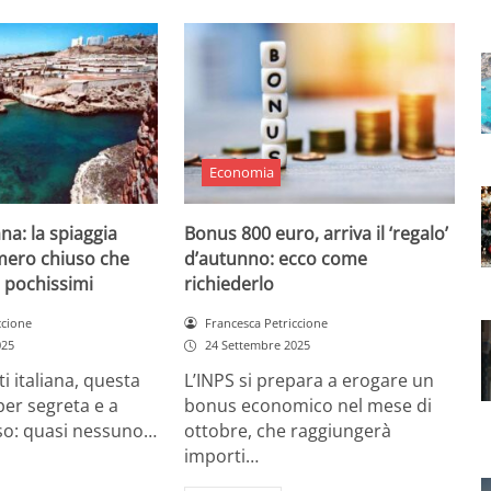
Economia
ana: la spiaggia
Bonus 800 euro, arriva il ‘regalo’
mero chiuso che
d’autunno: ecco come
 pochissimi
richiederlo
ccione
Francesca Petriccione
025
24 Settembre 2025
ti italiana, questa
L’INPS si prepara a erogare un
per segreta e a
bonus economico nel mese di
o: quasi nessuno…
ottobre, che raggiungerà
importi…