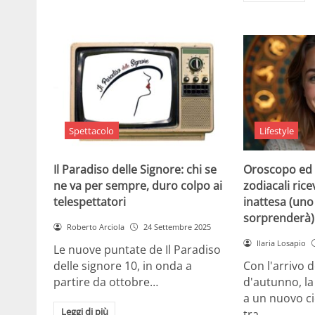
Spettacolo
Lifestyle
Il Paradiso delle Signore: chi se
Oroscopo ed 
ne va per sempre, duro colpo ai
zodiacali ric
telespettatori
inattesa (uno 
sorprenderà)
Roberto Arciola
24 Settembre 2025
Ilaria Losapio
Le nuove puntate de Il Paradiso
delle signore 10, in onda a
Con l'arrivo 
partire da ottobre…
d'autunno, la
a un nuovo cic
Leggi di più
tra…